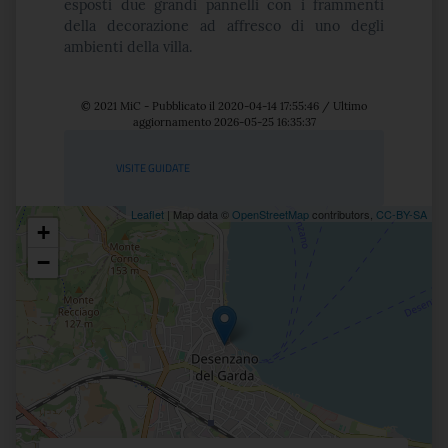
esposti due grandi pannelli con i frammenti
della decorazione ad affresco di uno degli
ambienti della villa.
© 2021 MiC - Pubblicato il 2020-04-14 17:55:46 / Ultimo
aggiornamento 2026-05-25 16:35:37
Servizi
VISITE GUIDATE
Leaflet
| Map data ©
OpenStreetMap
contributors,
CC-BY-SA
+
Posizione
−