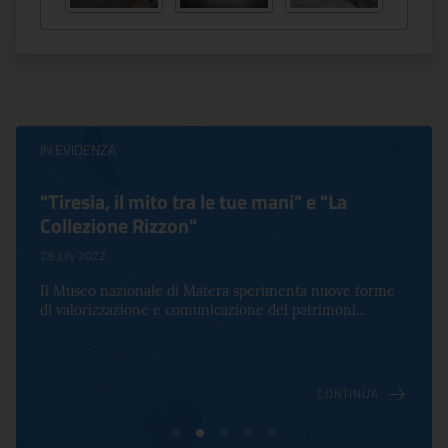
IN EVIDENZA
Virginia Woolf e Bloomsbury. Inventing
Life
17 October 2022
Per la prima volta in Italia, a Palazzo Altemps si presenta
una mostra che celebra lo spirito che an...
CONTINUA