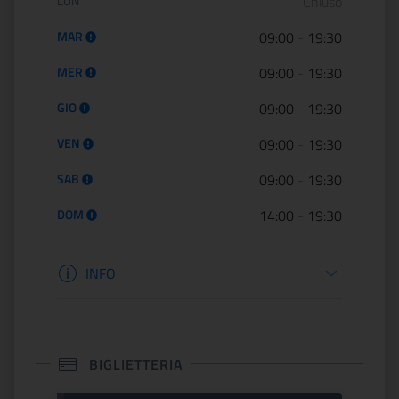
Orario di apertura:
LUN
Chiuso
MAR
09:00
-
19:30
MER
09:00
-
19:30
GIO
09:00
-
19:30
VEN
09:00
-
19:30
SAB
09:00
-
19:30
DOM
14:00
-
19:30
Informazioni apertura
INFO
BIGLIETTERIA