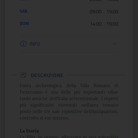
SAB
09:00
-
19:00
DOM
14:00
-
19:00
Informazioni biglietteria
INFO
DESCRIZIONE
L’area archeologica della Villa Romana di
Desenzano è una delle più importanti villae
tardo antiche dell’Italia settentrionale. I reperti
più significativi rinvenuti nell’area trovano
posto nelle tre sale espositive dell’Antiquarium,
costruito al suo interno.
La Storia
La Villa, in origine affacciata in una splendida