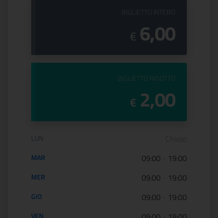
PREZZO DEL
BIGLIETTO INTERO
6,00
€
PREZZO DEL
BIGLIETTO RIDOTTO
2,00
€
Orario di apertura:
LUN
Chiuso
MAR
09:00
-
19:00
MER
09:00
-
19:00
GIO
09:00
-
19:00
VEN
09:00
-
19:00