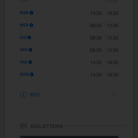
Orario di apertura:
LUN
Chiuso
MAR
13:30
-
18:30
MER
08:30
-
13:30
GIO
08:30
-
13:30
VEN
08:30
-
13:30
SAB
13:30
-
18:30
DOM
13:30
-
18:30
Informazioni apertura
INFO
BIGLIETTERIA