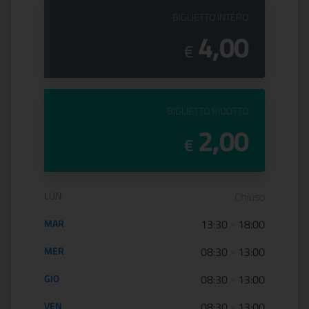
PREZZO DEL
BIGLIETTO INTERO
4,00
€
PREZZO DEL
BIGLIETTO RIDOTTO
2,00
€
Orario di apertura:
LUN
Chiuso
MAR
13:30
-
18:00
MER
08:30
-
13:00
GIO
08:30
-
13:00
VEN
08:30
-
13:00