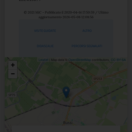
© 2021 MiC - Pubblicato il 2020-04-14 17:50:59 / Ultimo
aggiornamento 2026-05-08 12:08:56
Servizi
VISITE GUIDATE
ALTRO
DIDASCALIE
PERCORSI SEGNALATI
Leaflet
| Map data ©
OpenStreetMap
contributors,
CC-BY-SA
+
Posizione
−