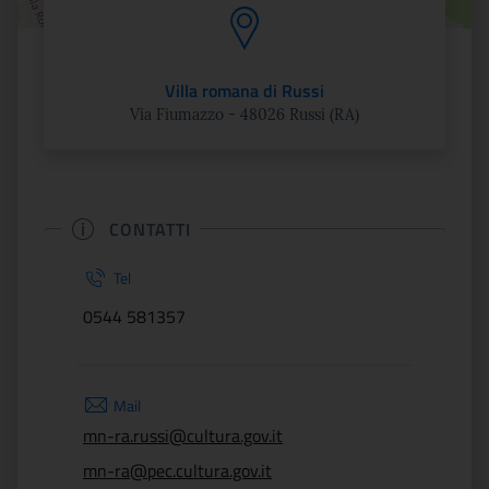
Villa romana di Russi
Via Fiumazzo - 48026 Russi (RA)
CONTATTI
Tel
0544 581357
Mail
mn-ra.russi@cultura.gov.it
mn-ra@pec.cultura.gov.it