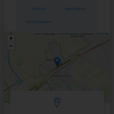
DIDASCALIE
SALA CONVEGNI
PERCORSI SEGNALATI
Leaflet
| Map data ©
OpenStreetMap
contributors,
CC-BY-SA
+
Posizione
−