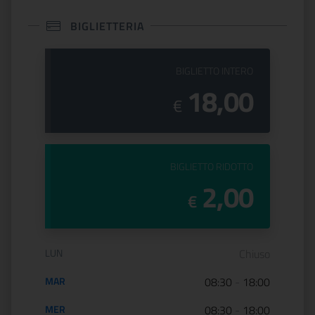
BIGLIETTERIA
PREZZO DEL
BIGLIETTO INTERO
18,00
€
PREZZO DEL
BIGLIETTO RIDOTTO
2,00
€
Orario di apertura:
LUN
Chiuso
MAR
08:30
-
18:00
MER
08:30
-
18:00