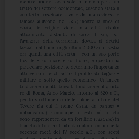
mentre ora ne tocca solo in minima parte un
tratto del settore occidentale, essendo stato il
suo letto trascinato a valle da una rovinosa e
famosa alluvione, nel 1557; inoltre la linea di
costa, in origine vicina alla città, risulta
attualmente distante di circa 4 km, per
l’avanzata della terraferma dovuta ai detriti
lasciati dal fiume negli ultimi 2.000 anni. Ostia
era quindi una città sorta – con un suo porto
fluviale – sul mare e sul fiume, e questa sua
particolare posizione ne determinò l’importanza
attraverso i secoli sotto il profilo strategico -
militare e sotto quello economico. Un’antica
tradizione ne attribuiva la fondazione al quarto
re di Roma, Anco Marzio, intorno al 620 a.C.,
per lo sfruttamento delle saline alla foce del
Tevere (da cui il nome Ostia, da
ostium
=
imboccatura). Comunque, i resti più antichi
sono rappresentati da un fortilizio (
castrum
) in
blocchi di tufo costruito dai coloni romani nella
seconda metà del IV secolo a.C., con scopi
esclusivamente militari, per il controllo della