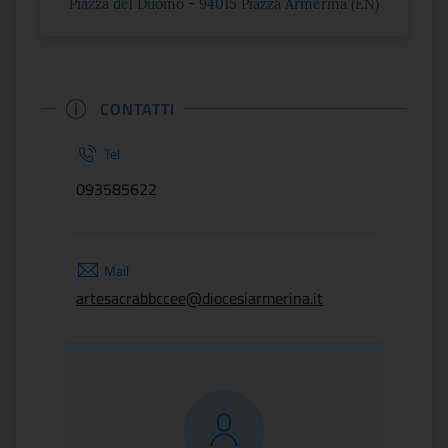
Piazza del Duomo - 94015 Piazza Armerina (EN)
CONTATTI
Tel
093585622
Mail
artesacrabbccee@diocesiarmerina.it