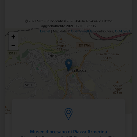
© 2021 MiC - Pubblicato il 2020-04-14 17:54:44 / Ultimo
aggiornamento 2021-03-10 16:27:15
Leaflet
| Map data ©
OpenStreetMap
contributors,
CC-BY-SA
+
Posizione
−
Museo diocesano di Piazza Armerina