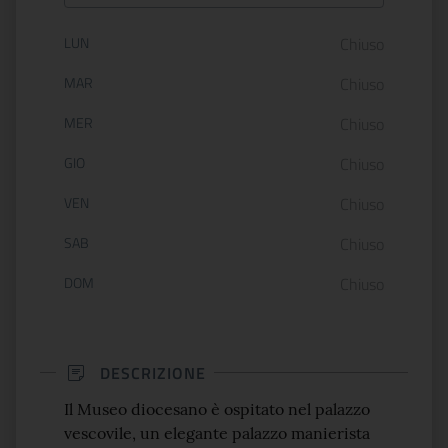
Orario di apertura:
LUN
Chiuso
MAR
Chiuso
MER
Chiuso
GIO
Chiuso
VEN
Chiuso
SAB
Chiuso
DOM
Chiuso
DESCRIZIONE
Il Museo diocesano è ospitato nel palazzo
vescovile, un elegante palazzo manierista