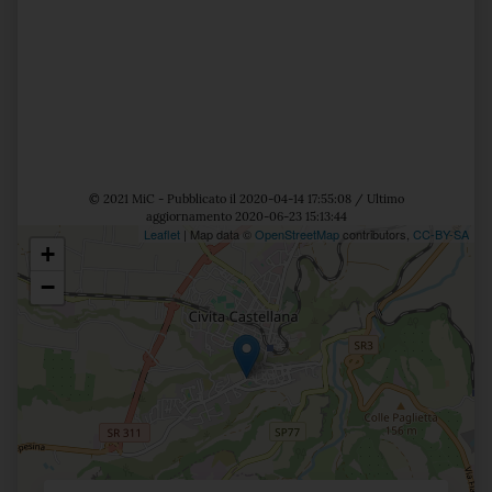
© 2021 MiC - Pubblicato il 2020-04-14 17:55:08 / Ultimo
aggiornamento 2020-06-23 15:13:44
Leaflet
| Map data ©
OpenStreetMap
contributors,
CC-BY-SA
+
Posizione
−