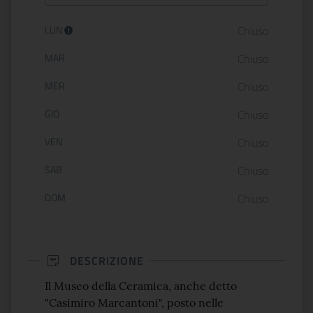
Orario di apertura:
LUN
Chiuso
MAR
Chiuso
MER
Chiuso
GIO
Chiuso
VEN
Chiuso
SAB
Chiuso
DOM
Chiuso
DESCRIZIONE
Il Museo della Ceramica, anche detto
"Casimiro Marcantoni", posto nelle