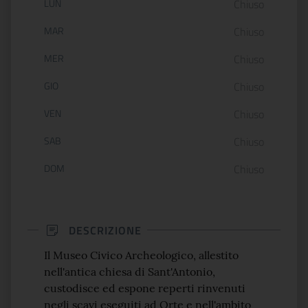
Orario di apertura:
LUN
Chiuso
MAR
Chiuso
MER
Chiuso
GIO
Chiuso
VEN
Chiuso
SAB
Chiuso
DOM
Chiuso
DESCRIZIONE
Il Museo Civico Archeologico, allestito
nell'antica chiesa di Sant'Antonio,
custodisce ed espone reperti rinvenuti
negli scavi eseguiti ad Orte e nell'ambito