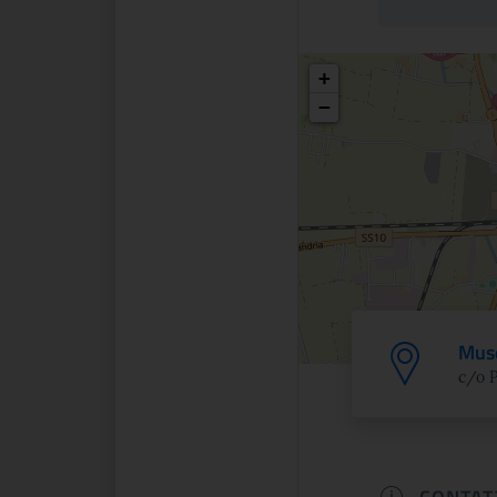
Posizio
+
−
Muse
c/o P