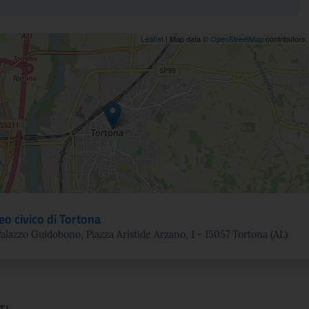
ne
Leaflet
| Map data ©
OpenStreetMap
contributors
o civico di Tortona
alazzo Guidobono, Piazza Aristide Arzano, 1 - 15057 Tortona (AL)