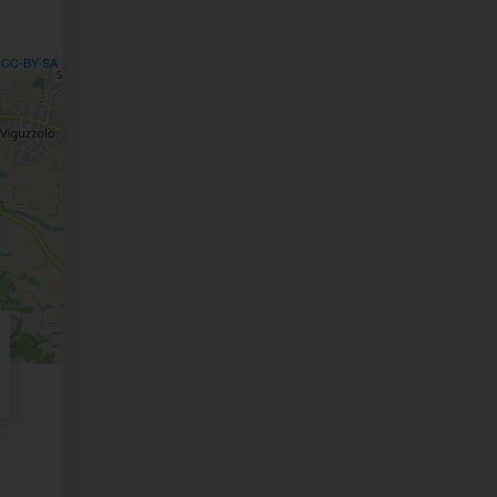
,
CC-BY-SA