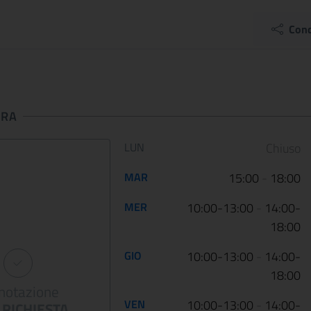
dalla guerra
Palazzo Barber..
12 January 2023
05 May 2022
Cond
Le Scuderie del Quirinale
Da venerdì 29 aprile 202
presentano ARTE LIBERATA
Gallerie Nazionali di Art
1937-1947. Capolavori salvati dalla
riaprono le porte delle u
guerra, una n...
sale d...
URA
Orario di apertura:
LUN
Chiuso
CONTINUA
CONT
MAR
15:00
-
18:00
MER
10:00-13:00
-
14:00-
18:00
GIO
10:00-13:00
-
14:00-
18:00
notazione
VEN
10:00-13:00
-
14:00-
RICHIESTA