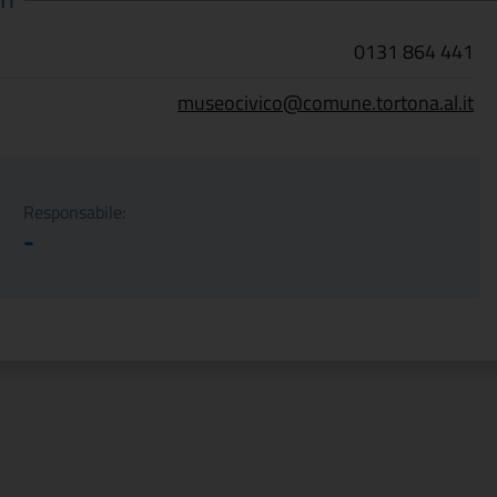
TI
0131 864 441
museocivico@comune.tortona.al.it
Responsabile:
-