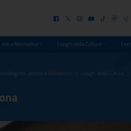
Facebook
Twitter
Instagram
Youtube
Tiktok
Podcast
Telefo
Atti e Normativa
Luoghi della Cultura
Even
cheologiche, archivi e biblioteche
Luoghi della Cultura
tona
ortona