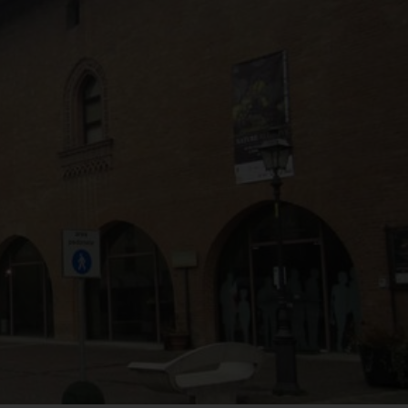
ARTE LIBERATA
Dai primitivi a F
1937-1947.
Lippi. Il nuovo
Capolavori salvati
allestimento di