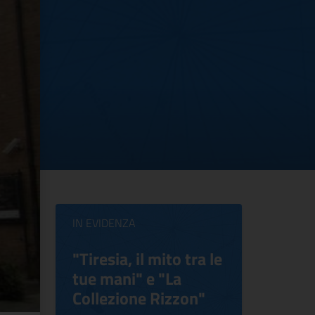
IN EVIDENZA
ilippo
"Tiresia, il mito tra le
Virgini
tue mani" e "La
Blooms
Collezione Rizzon"
Inventi