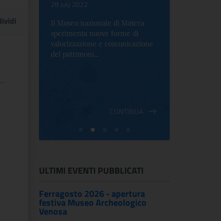
.
28 July 2022
17 October 2
ividi
Il Museo nazionale di Matera
Per la prima 
sperimenta nuove forme di
Palazzo Alt
2 le
valorizzazione e comunicazione
mostra che c
e Antica
del patrimoni...
an...
ndici
INUA
CONTINUA
ULTIMI EVENTI PUBBLICATI
Ferragosto 2026 - apertura
festiva Museo Archeologico
Venosa