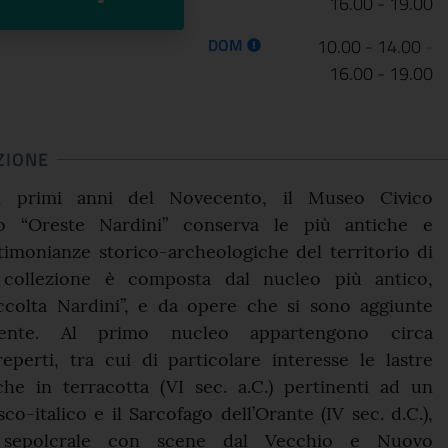
16.00 - 19.00
DOM
10.00 - 14.00
-
16.00 - 19.00
ZIONE
nei primi anni del Novecento, il Museo Civico
co “Oreste Nardini” conserva le più antiche e
timonianze storico-archeologiche del territorio di
a collezione è composta dal nucleo più antico,
accolta Nardini”, e da opere che si sono aggiunte
mente. Al primo nucleo appartengono circa
eperti, tra cui di particolare interesse le lastre
che in terracotta (VI sec. a.C.) pertinenti ad un
co-italico e il Sarcofago dell’Orante (IV sec. d.C.),
 sepolcrale con scene dal Vecchio e Nuovo