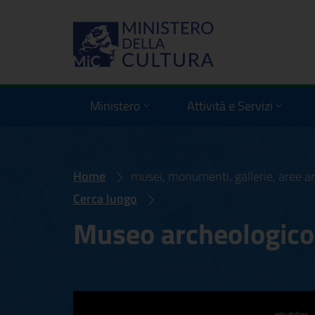
Ministero
Attività e Servizi
Home
musei, monumenti, gallerie, aree ar
Cerca luogo
Museo archeologico
Museo archeologi