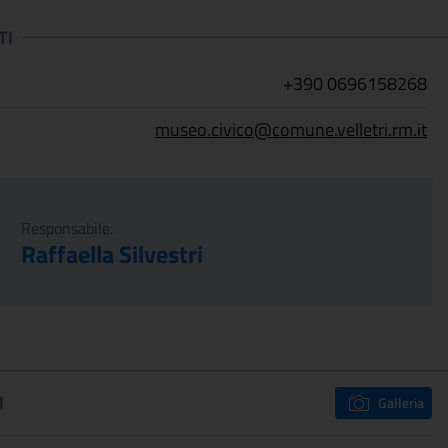
TI
+390 0696158268
museo.civico@comune.velletri.rm.it
Responsabile:
Raffaella Silvestri
I
Galleria