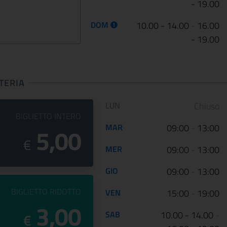
- 19.00
DOM
10.00 - 14.00
-
16.00
- 19.00
TERIA
Orario di apertura
LUN
Chiuso
PREZZO DEL
BIGLIETTO INTERO
MAR
09:00
-
13:00
5,00
€
MER
09:00
-
13:00
GIO
09:00
-
13:00
PREZZO DEL
BIGLIETTO RIDOTTO
VEN
15:00
-
19:00
3,00
SAB
10.00 - 14.00
-
€