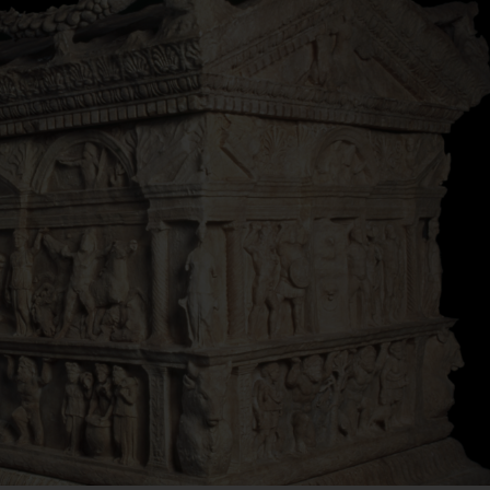
ARTE LIBERATA
Dai primitivi a F
1937-1947.
Lippi. Il nuovo
Capolavori salvati
allestimento di