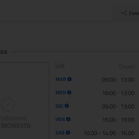
dalla guerra
Palazzo Barber..
12 January 2023
05 May 2022
Cond
Le Scuderie del Quirinale
Da venerdì 29 aprile 202
presentano ARTE LIBERATA
Gallerie Nazionali di Art
1937-1947. Capolavori salvati dalla
riaprono le porte delle u
guerra, una n...
sale d...
URA
Orario di apertura:
LUN
Chiuso
CONTINUA
CONT
MAR
09:00
-
13:00
MER
18:00
-
13:00
GIO
09:00
-
13:00
notazione
VEN
15:00
-
19:00
RICHIESTA
SAB
10.00 - 14.00
-
16.00