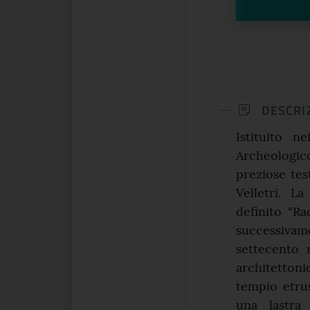
DESCRI
Istituito 
Archeologi
preziose tes
Velletri. L
definito “R
successiva
settecento r
architettoni
tempio etrus
una lastra