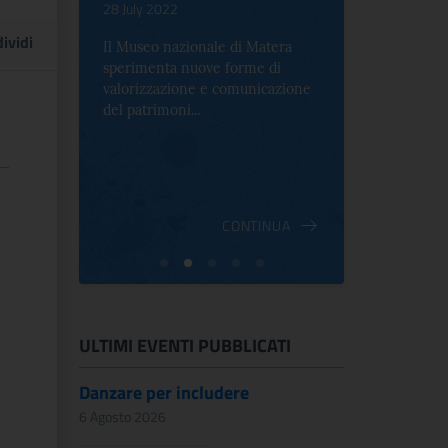
.
28 July 2022
17 October 2
ividi
Il Museo nazionale di Matera
Per la prima 
sperimenta nuove forme di
Palazzo Alt
2 le
valorizzazione e comunicazione
mostra che c
e Antica
del patrimoni...
an...
ndici
INUA
CONTINUA
ULTIMI EVENTI PUBBLICATI
Danzare per includere
6 Agosto 2026