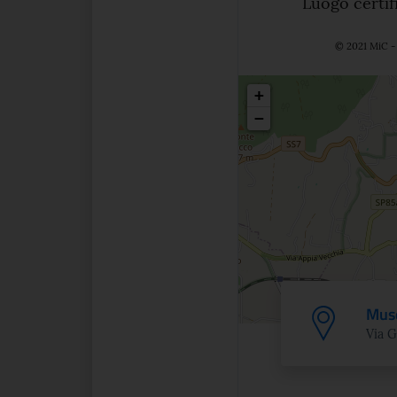
Luogo certif
© 2021 MiC - 
Posizio
+
−
Muse
Via G