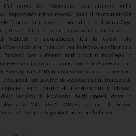
. Nel corso del Novecento confluiscono nella
ica importanti ritrovamenti, quali il monumentale
lle fatiche di Ercole (II sec. d.C.), e il Sarcofago
na (III sec. d.C.). Il primo, conosciuto anche come
di Velletri, è sicuramente tra le opere più
 dell’arte romana: "mitico" per la bellezza della ricca
 "mitico" per i diversi miti a cui si ricollega la
presentata (mito di Ercole, mito di Protesilao, di
i Alcesti). Nel 2003 la collezione si arricchisce con
 Pellegrini, un nucleo di centosettanta frammenti
Campana”, sime, lastre di rivestimento e cimase
 dalla località di Madonna degli Angeli, dove la
colloca la Villa degli Ottavi, in cui il futuro
esare Ottaviano Augusto trascorse l’infanzia.