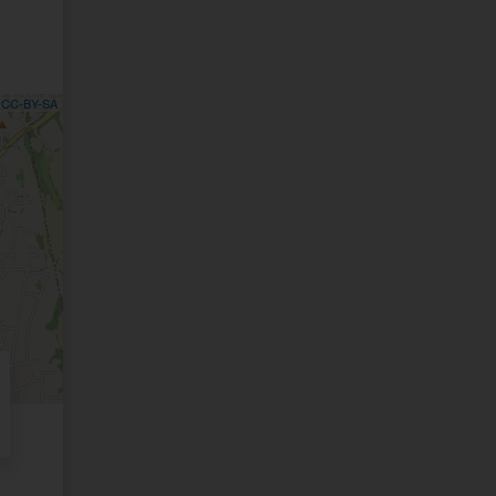
,
CC-BY-SA