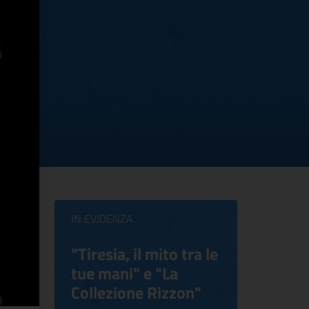
IN EVIDENZA
ilippo
"Tiresia, il mito tra le
Virgini
tue mani" e "La
Blooms
Collezione Rizzon"
Inventi