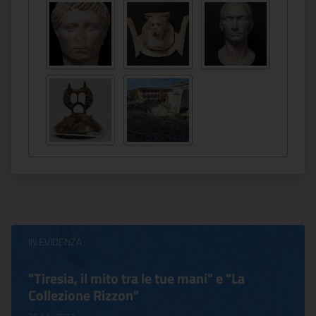
IN EVIDENZA
"Tiresia, il mito tra le tue mani" e "La
Collezione Rizzon"