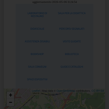
aggiornamento 2026-05-06 11:24:54
Servizi
LABORATORIO DI
SALA PER LA DIDATTICA
RESTAURO
DIDASCALIE
PERCORSI SEGNALATI
ASSISTENZA DISABILI
VISITE GUIDATE
BOOKSHOP
BIBLIOTECA
SALA CONVEGNI
GUIDE E CATALOGHI
SPAZI ESPOSITIVI
Leaflet
| Map data ©
OpenStreetMap
contributors,
CC-BY-SA
+
Posizione
−