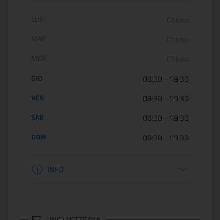
Orario di apertura:
LUN
Chiuso
MAR
Chiuso
MER
Chiuso
GIO
08:30
-
19:30
VEN
08:30
-
19:30
SAB
08:30
-
19:30
DOM
08:30
-
19:30
Informazioni apertura
INFO
BIGLIETTERIA