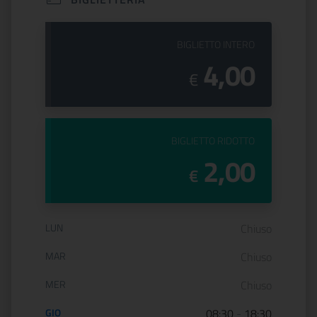
PREZZO DEL
BIGLIETTO INTERO
4,00
€
PREZZO DEL
BIGLIETTO RIDOTTO
2,00
€
Orario di apertura:
LUN
Chiuso
MAR
Chiuso
MER
Chiuso
GIO
08:30
-
18:30