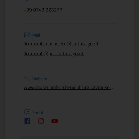
+39 0743 223277
Mail
drm-umb.muspoleto@cultura.gov.it
drm-umb@pec.cultura.gov.it
Website
www.musei.umbria.beniculturali.it/musei/museo-archeologico-nazionale-teatro-romano-di-spoleto
Social
Facebook
Instagram
Youtube