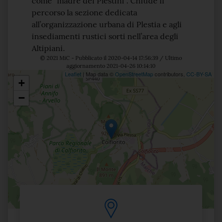
come “madre dei Plestini”. Chiude il
percorso la sezione dedicata
all’organizzazione urbana di Plestia e agli
insediamenti rustici sorti nell’area degli
Altipiani.
© 2021 MiC - Pubblicato il 2020-04-14 17:56:39 / Ultimo
aggiornamento 2021-04-26 10:14:10
Leaflet
| Map data ©
OpenStreetMap
contributors,
CC-BY-SA
+
Posizione
−