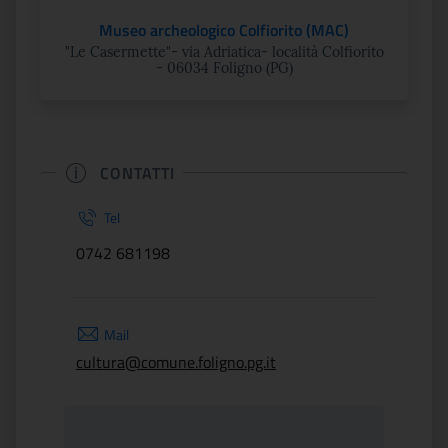
Museo archeologico Colfiorito (MAC)
"Le Casermette"- via Adriatica- località Colfiorito
- 06034 Foligno (PG)
CONTATTI
Tel
0742 681198
Mail
cultura@comune.foligno.pg.it