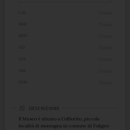
Orario di apertura:
LUN
Chiuso
MAR
Chiuso
MER
Chiuso
GIO
Chiuso
VEN
Chiuso
SAB
Chiuso
DOM
Chiuso
DESCRIZIONE
Il Museo è situato a Colfiorito, piccola
località di montagna in comune di Foligno