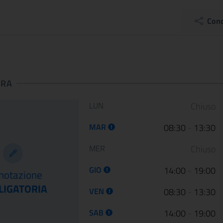
dalla guerra
Palazzo Barber..
12 January 2023
05 May 2022
Cond
Le Scuderie del Quirinale
Da venerdì 29 aprile 202
presentano ARTE LIBERATA
Gallerie Nazionali di Art
1937-1947. Capolavori salvati dalla
riaprono le porte delle u
guerra, una n...
sale d...
URA
Orario di apertura:
LUN
Chiuso
CONTINUA
CONT
MAR
08:30
-
13:30
MER
Chiuso
GIO
14:00
-
19:00
notazione
LIGATORIA
VEN
08:30
-
13:30
SAB
14:00
-
19:00