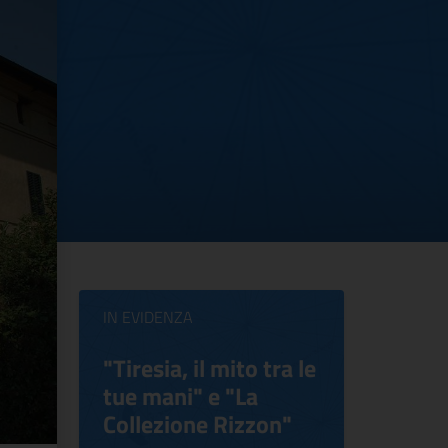
IN EVIDENZA
ilippo
"Tiresia, il mito tra le
Virgini
tue mani" e "La
Blooms
Collezione Rizzon"
Inventi