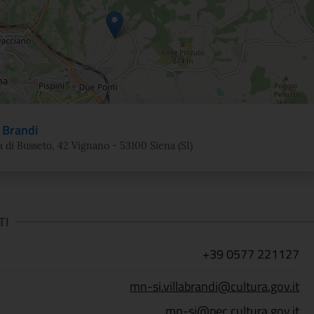
a Brandi
a di Busseto, 42 Vignano - 53100 Siena (SI)
TI
+39 0577 221127
mn-si.villabrandi@cultura.gov.it
mn-si@pec.cultura.gov.it