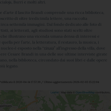
ialoja, Burri e molti altri.
re d’arte il lascito Brandi comprende una ricca biblioteca,
critto di oltre tredicimila lettere, una raccolta
 circa settemila immagini. Dal fondo dedicato alle foto di
rtisti, ai letterati, agli studiosi sono stati scelti oltre
i che illustrano una vicenda umana densa di interessi e
quella per l’arte, la letteratura, il restauro, la musica, i
 nucleo è esposto nella “
tinaia
” all’ingresso della villa, dove
dere Cesare Brandi in una delle sue ultime interviste girate
no, nella biblioteca, circondato dai suoi libri e dalle opere
 più legato.
Pubblicato il 2020-04-14 17:57:39 / Ultimo aggiornamento 2026-02-03 15:22:04
ne
Leaflet
| Map data ©
OpenStreetMap
contributors