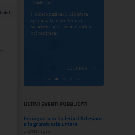
.
28 July 2022
17 October 2
ividi
Il Museo nazionale di Matera
Per la prima 
sperimenta nuove forme di
Palazzo Alt
2 le
valorizzazione e comunicazione
mostra che c
e Antica
del patrimoni...
an...
ndici
INUA
CONTINUA
ULTIMI EVENTI PUBBLICATI
Ferragosto in Galleria: l'Arlesiana
e la grande arte umbra
6 Agosto 2026