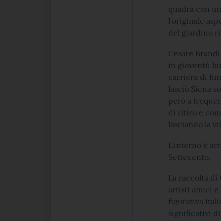
quadra con una
l’originale as
del giardino r
Cesare Brandi 
in gioventù lu
carriera di fu
lasciò Siena s
però a frequen
di ritiro e com
lasciando la vil
L’interno è arr
Settecento.
La raccolta di
artisti amici 
figurativa ita
significativi 