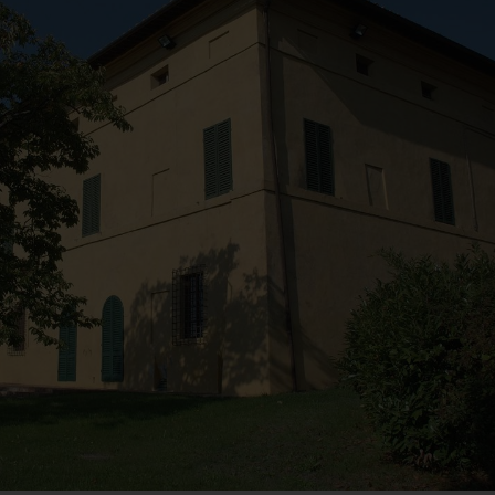
ARTE LIBERATA
Dai primitivi a F
1937-1947.
Lippi. Il nuovo
Capolavori salvati
allestimento di