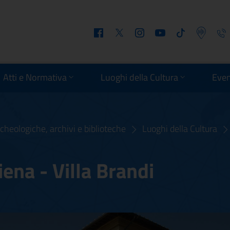
Facebook
Twitter
Instagram
Youtube
Tiktok
Podcast
Telefo
Atti e Normativa
Luoghi della Cultura
Even
cheologiche, archivi e biblioteche
Luoghi della Cultura
iena - Villa Brandi
 Siena - Villa Brandi