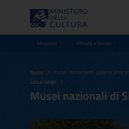
Ministero
Attività e Servizi
Home
musei, monumenti, gallerie, aree ar
Cerca luogo
Musei nazionali di S
Musei nazionali di