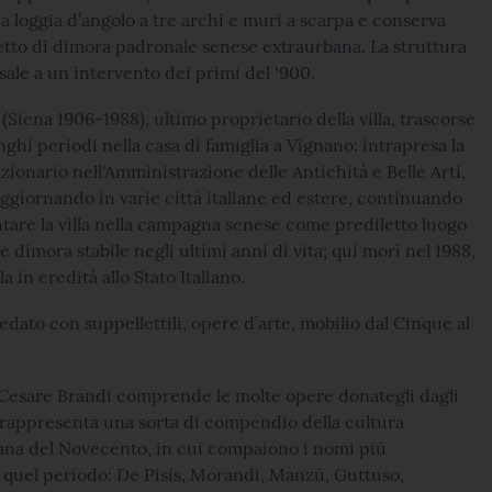
 loggia d’angolo a tre archi e muri a scarpa e conserva
petto di dimora padronale senese extraurbana. La struttura
isale a un intervento dei primi del ‘900.
(Siena 1906-1988), ultimo proprietario della villa, trascorse
nghi periodi nella casa di famiglia a Vignano: intrapresa la
nzionario nell'Amministrazione delle Antichità e Belle Arti,
oggiornando in varie città italiane ed estere, continuando
tare la villa nella campagna senese come prediletto luogo
e dimora stabile negli ultimi anni di vita; qui morì nel 1988,
la in eredità allo Stato Italiano.
edato con suppellettili, opere d’arte, mobilio dal Cinque al
 Cesare Brandi comprende le molte opere donategli dagli
e rappresenta una sorta di compendio della cultura
liana del Novecento, in cui compaiono i nomi più
di quel periodo: De Pisis, Morandi, Manzù, Guttuso,