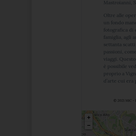
Mastroianni, Sc
Oltre alle ope
un fondo manos
fotografica di
famiglia, agli a
settanta scatt
passioni, come 
viaggi. Questo
è possibile ve
proprio a Vigna
d’arte cui era
© 2021 MiC - 
Posizio
+
−