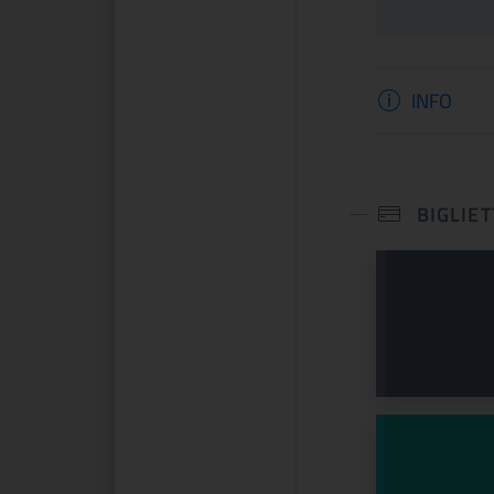
Informaz
INFO
BIGLIET