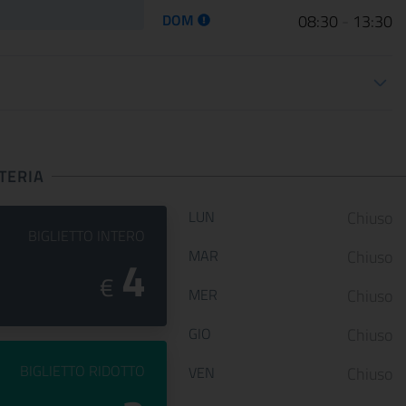
DOM
08:30
-
13:30
ioni apertura
TERIA
Orario di apertura
LUN
Chiuso
PREZZO DEL
BIGLIETTO INTERO
MAR
Chiuso
4
€
MER
Chiuso
GIO
Chiuso
PREZZO DEL
BIGLIETTO RIDOTTO
VEN
Chiuso