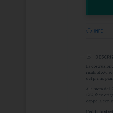
Informazi
INFO
DESCRI
La costruzione
risale al XVI 
del primo pian
Alla metà del ‘
1767, fece eri
cappella con i
L’edificio si s