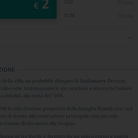
2
SAB
Chiuso
€
DOM
Chiuso
oni biglietteria
ZIONE
 della villa, su probabile disegno di Baldassarre Peruzzi,
secolo come testimoniano le decorazioni a stucco nel salone
o databili alla metà del ‘500.
700 la villa divenne proprietà della famiglia Brandi che, nel
gere di fronte alla costruzione principale una piccola
scrizione dedicatoria alla Vergine.
viluppa su tre livelli, è formato da un unico corpo a pianta