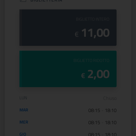
PREZZO DEL
BIGLIETTO INTERO
11,00
€
PREZZO DEL
BIGLIETTO RIDOTTO
2,00
€
Orario di apertura:
LUN
Chiuso
MAR
08:15
-
18:10
MER
08:15
-
18:10
GIO
08:15
-
18:10