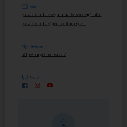
Mail
ga-afi-mn-bar.segreteriadirezione@cultura.gov.it
ga-afi-mn-bar@pec.cultura.gov.it
Website
http://bargellomusei.it/
Social
Facebook
Instagram
Youtube