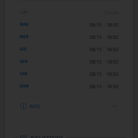
Orario di apertura:
LUN
Chiuso
MAR
08:15
-
18:50
MER
08:15
-
18:50
GIO
08:15
-
18:50
VEN
08:15
-
18:50
SAB
08:15
-
18:50
DOM
08:15
-
18:50
Informazioni apertura
INFO
BIGLIETTERIA