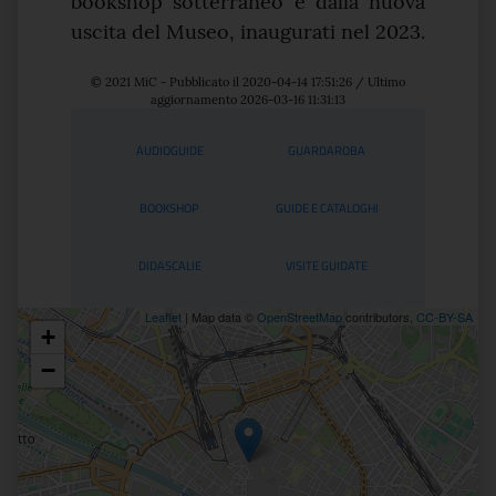
bookshop sotterraneo e dalla nuova
uscita del Museo, inaugurati nel 2023.
© 2021 MiC - Pubblicato il 2020-04-14 17:51:26 / Ultimo
aggiornamento 2026-03-16 11:31:13
Servizi
AUDIOGUIDE
GUARDAROBA
BOOKSHOP
GUIDE E CATALOGHI
DIDASCALIE
VISITE GUIDATE
Leaflet
| Map data ©
OpenStreetMap
contributors,
CC-BY-SA
+
Posizione
−