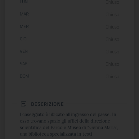
Orario di apertura:
LUN
Chiuso
MAR
Chiuso
MER
Chiuso
GIO
Chiuso
VEN
Chiuso
SAB
Chiuso
DOM
Chiuso
DESCRIZIONE
l caseggiato è ubicato all’ingresso del paese. In
esso trovano spazio gli uffici della direzione
scientifica del Parco e Museo di “Genna Maria”,
una biblioteca specializzata in testi