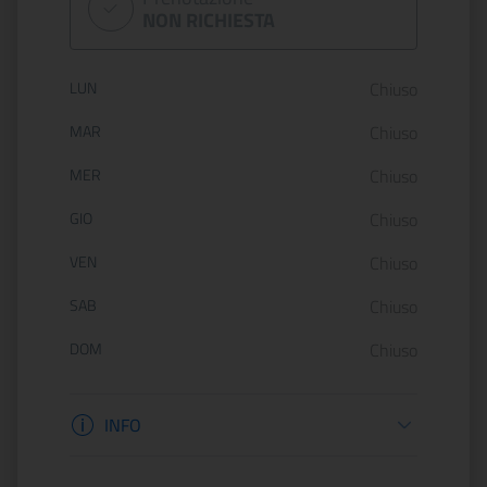
NON RICHIESTA
Orario di apertura:
LUN
Chiuso
MAR
Chiuso
MER
Chiuso
GIO
Chiuso
VEN
Chiuso
SAB
Chiuso
DOM
Chiuso
Informazioni apertura
INFO