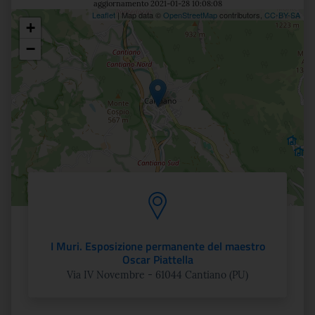
aggiornamento 2021-01-28 10:08:08
Leaflet
| Map data ©
OpenStreetMap
contributors,
CC-BY-SA
+
Posizione
−
I Muri. Esposizione permanente del maestro
Oscar Piattella
Via IV Novembre - 61044 Cantiano (PU)