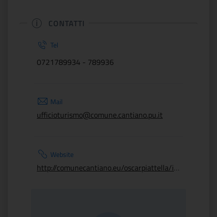
CONTATTI
Tel
0721789934 - 789936
Mail
ufficioturismo@comune.cantiano.pu.it
Website
http://comunecantiano.eu/oscarpiattella/index.htm