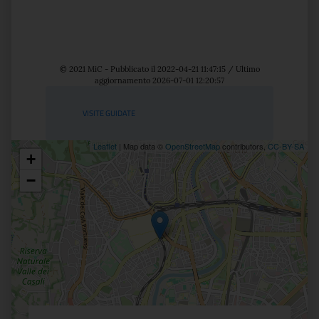
© 2021 MiC - Pubblicato il 2022-04-21 11:47:15 / Ultimo
aggiornamento 2026-07-01 12:20:57
Servizi
VISITE GUIDATE
Leaflet
| Map data ©
OpenStreetMap
contributors,
CC-BY-SA
+
Posizione
−