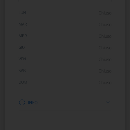
Orario di apertura:
LUN
Chiuso
MAR
Chiuso
MER
Chiuso
GIO
Chiuso
VEN
Chiuso
SAB
Chiuso
DOM
Chiuso
Informazioni apertura
INFO