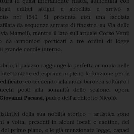
uttura fu quasi interamente rifatta, aumentata con
 degli edifici attigui e abbellita e arrivò a
nto nel 1649. Si presenta con una facciata
afilata da sequenze serrate di finestre, su Via delle
 via Mameli), mentre il lato sull'attuale Corso Verdi
to da armoniosi porticati a tre ordini di logge
il grande cortile interno.
obrio, il palazzo raggiunge la perfetta armonia nelle
chitettoniche ed esprime in pieno la funzione per la
edificato, concedendo alla moda barocca soltanto i
stucchi posti alla sommità dello scalone, opera
Giovanni Pacassi
, padre dell'architetto Nicolò.
distintivi della sua nobiltà storico - artistica sono
hi a volta, presenti in alcuni locali e cantine, del
 del primo piano, e le già menzionate logge, capaci