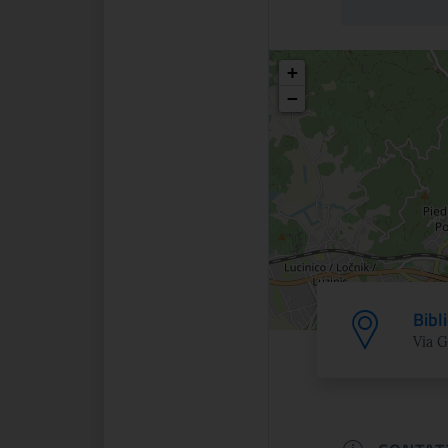
Posizio
+
−
Bibl
Via G