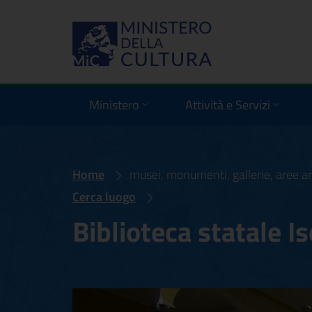
Ministero
Attività e Servizi
Home
musei, monumenti, gallerie, aree ar
Cerca luogo
Biblioteca statale Is
Biblioteca statale