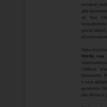
territori de
alla donazio
di San Gio
Inizialmente
pochi allievi
di educazion
Data la prec
Verda von 
manteniment
edificio s
Seminario. P
e non abbas
generoso fi
più vicina e