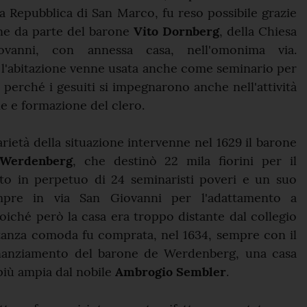
lla Repubblica di San Marco, fu reso possibile grazie
ne da parte del barone
Vito Dornberg
, della Chiesa
vanni, con annessa casa, nell'omonima via.
 l'abitazione venne usata anche come seminario per
, perché i gesuiti si impegnaro
no anche nell'attività
e e formazione del clero.
arietà della situazione intervenne nel 1629 il barone
Werdenberg
, che destinò 22 mila fiorini per il
o in perpetuo di 24 seminaristi poveri e un suo
empre in via San Giovanni per l'adattamento a
oiché però la casa era troppo distante dal collegio
tanza comoda fu comprata, nel 1634, sempre con il
nanziamento del barone de Werdenberg, una casa
 più ampia dal nobile
Ambrogio Sembler
.