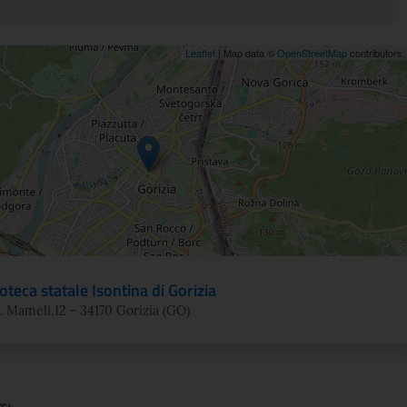
ne
Leaflet
| Map data ©
OpenStreetMap
contributors
ioteca statale Isontina di Gorizia
. Mameli,12 - 34170 Gorizia (GO)