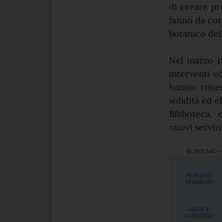
di creare pro
fanno da cont
botanico dell
Nel marzo 19
interventi edi
hanno rime
solidità ed 
Biblioteca,
nuovi servizi
© 2021 MiC - 
Serviz
PERCORSI
SEGNALATI
GUIDE E
CATALOGHI