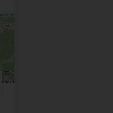
,
CC-BY-SA