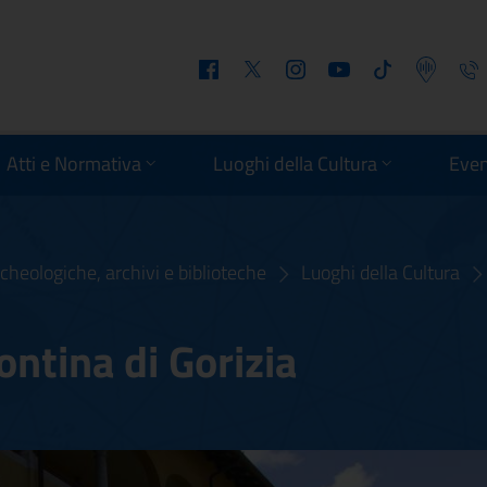
Facebook
Twitter
Instagram
Youtube
Tiktok
Podcast
Telefo
Atti e Normativa
Luoghi della Cultura
Even
cheologiche, archivi e biblioteche
Luoghi della Cultura
ontina di Gorizia
 Isontina di Gorizia