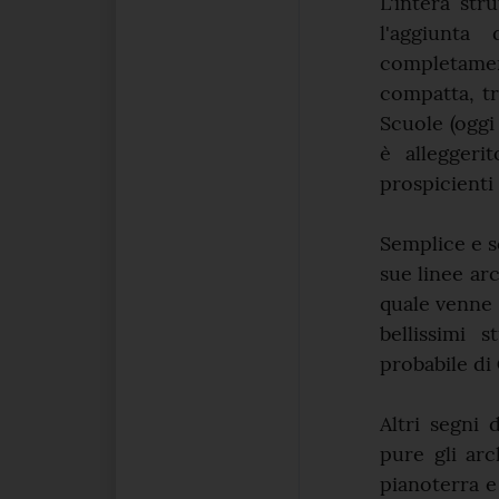
L'intera str
l'aggiunta
completame
compatta, tr
Scuole (oggi
è alleggeri
prospicienti 
Semplice e s
sue linee ar
quale venne 
bellissimi 
probabile di
Altri segni 
pure gli arc
pianoterra e