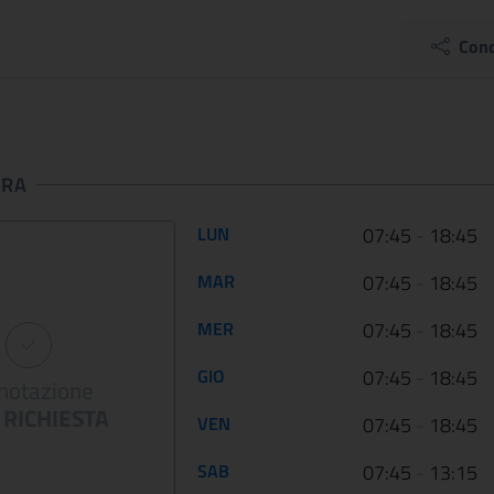
Palazzo Barber...
28 July 2022
05 May 2022
Cond
Il Museo nazionale di Ma
sperimenta nuove forme
Da venerdì 29 aprile 2022 le
valorizzazione e comuni
Gallerie Nazionali di Arte Antica
del patrimoni...
riaprono le porte delle undici
sale d...
URA
Orario di apertura:
LUN
07:45
-
18:45
CONTINUA
CONT
MAR
07:45
-
18:45
MER
07:45
-
18:45
GIO
07:45
-
18:45
notazione
RICHIESTA
VEN
07:45
-
18:45
SAB
07:45
-
13:15