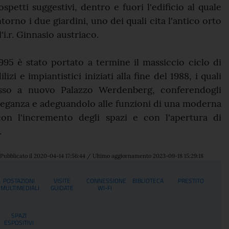
spetti suggestivi, dentro e fuori l'edificio al quale
orno i due giardini, uno dei quali cita l'antico orto
'i.r. Ginnasio austriaco.
95 è stato portato a termine il massiccio ciclo di
lizi e impiantistici iniziati alla fine del 1988, i quali
sso a nuovo Palazzo Werdenberg, conferendogli
eleganza e adeguandolo alle funzioni di una moderna
 con l'incremento degli spazi e con l'apertura di
.
Pubblicato il 2020-04-14 17:56:44 / Ultimo aggiornamento 2023-09-18 15:29:18
i
POSTAZIONI
VISITE
CONNESSIONE
BIBLIOTECA
PRESTITO
MULTIMEDIALI
GUIDATE
WI-FI
SPAZI
ESPOSITIVI