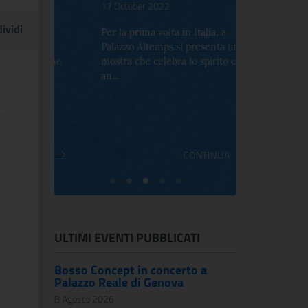
17 October 2022
Il percorso 
ividi
un centinaio
tera
Per la prima volta in Italia, a
dipinti, scult
 di
Palazzo Altemps si presenta una
cazione
mostra che celebra lo spirito che
an...
INUA
CONTINUA
ULTIMI EVENTI PUBBLICATI
Bosso Concept in concerto a
Palazzo Reale di Genova
8 Agosto 2026