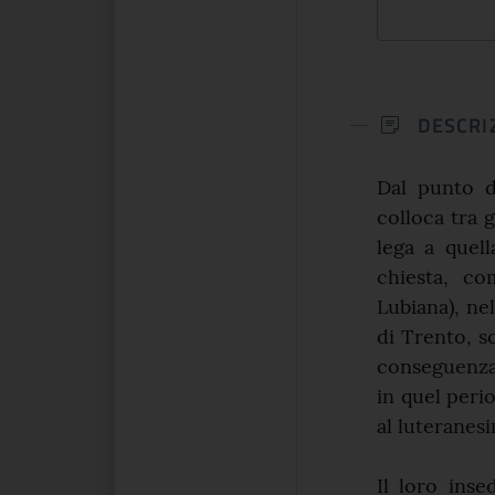
DESCRI
Dal punto d
colloca tra g
lega a quell
chiesta, co
Lubiana), ne
di Trento, s
conseguenza 
in quel perio
al luteranes
Il loro inse