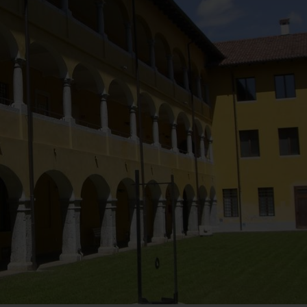
Dai primitivi a Filippo
"Tiresia, il mito 
Lippi. Il nuovo
tue mani" e "La
allestimento di
Collezione Rizz