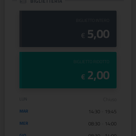
BIGLIETTERIA
PREZZO DEL
BIGLIETTO INTERO
5,00
€
PREZZO DEL
BIGLIETTO RIDOTTO
2,00
€
Orario di apertura:
LUN
Chiuso
MAR
14:30
-
19:45
MER
08:30
-
14:00
GIO
08:30
-
14:00