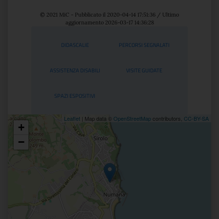
© 2021 MiC - Pubblicato il 2020-04-14 17:51:36 / Ultimo
aggiornamento 2026-03-17 14:36:28
Servizi
DIDASCALIE
PERCORSI SEGNALATI
ASSISTENZA DISABILI
VISITE GUIDATE
SPAZI ESPOSITIVI
Leaflet
| Map data ©
OpenStreetMap
contributors,
CC-BY-SA
+
Posizione
−