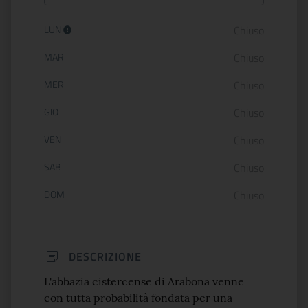
Orario di apertura:
LUN
Chiuso
MAR
Chiuso
MER
Chiuso
GIO
Chiuso
VEN
Chiuso
SAB
Chiuso
DOM
Chiuso
DESCRIZIONE
L'abbazia cistercense di Arabona venne
con tutta probabilità fondata per una