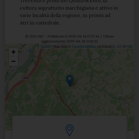
Trecento e primi del Quattrocento, di
cultura soprattutto marchigiana e attivo in
varie località della regione, in primis ad
Atri in cattedrale.
© 2021 MiC - Pubblicato il 2020-04-14 17:57:34 / Ultimo
aggiornamento 2020-04-28 11:01:33
Leaflet
| Map data ©
OpenStreetMap
contributors,
CC-BY-SA
+
Posizione
−