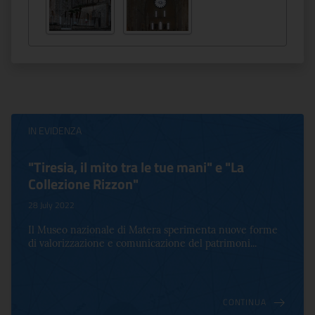
IN EVIDENZA
"Tiresia, il mito tra le tue mani" e "La
Collezione Rizzon"
28 July 2022
Il Museo nazionale di Matera sperimenta nuove forme
di valorizzazione e comunicazione del patrimoni...
CONTINUA