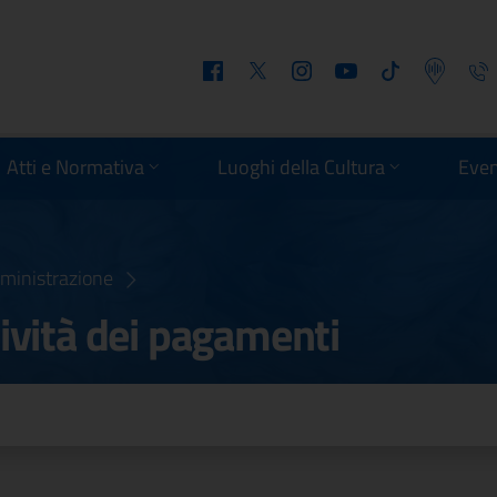
Facebook
Twitter
Instagram
Youtube
Tiktok
Podcast
Telefo
Atti e Normativa
Luoghi della Cultura
Even
ministrazione
ività dei pagamenti