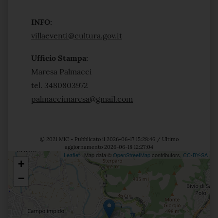
INFO:
villaeventi@cultura.gov.it
Ufficio Stampa:
Maresa Palmacci
tel. 3480803972
palmaccimaresa@gmail.com
© 2021 MiC - Pubblicato il 2026-06-17 15:28:46 / Ultimo
aggiornamento 2026-06-18 12:27:04
Leaflet
| Map data ©
OpenStreetMap
contributors,
CC-BY-SA
+
Posizione
−