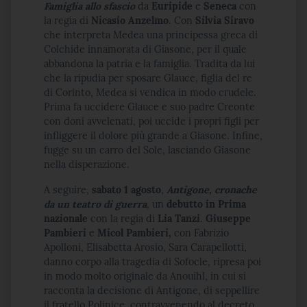
Famiglia allo sfascio
da
Euripide
e
Seneca
con
la regia di
Nicasio Anzelmo
. Con
Silvia Siravo
che interpreta Medea una principessa greca di
Colchide innamorata di Giasone, per il quale
abbandona la patria e la famiglia. Tradita da lui
che la ripudia per sposare Glauce, figlia del re
di Corinto, Medea si vendica in modo crudele.
Prima fa uccidere Glauce e suo padre Creonte
con doni avvelenati, poi uccide i propri figli per
infliggere il dolore più grande a Giasone. Infine,
fugge su un carro del Sole, lasciando Giasone
nella disperazione.
A seguire,
sabato 1 agosto
,
Antigone
, cronache
da un teatro di guerra
, un
debutto in Prima
nazionale
con la regia di
Lia Tanzi
.
Giuseppe
Pambieri
e
Micol Pambieri,
con Fabrizio
Apolloni, Elisabetta Arosio, Sara Carapellotti,
danno corpo alla tragedia di Sofocle, ripresa poi
in modo molto originale da Anouihl, in cui si
racconta la decisione di Antigone, di seppellire
il fratello Polinice, contravvenendo al decreto