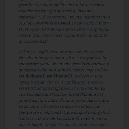
grandezza e vulnerabilità che il Mito rivela la
sua dimensione più autentica, insieme
spirituale e, al contempo, umana, manifestando
così una profonda attualità. In tal modo il teatro
stesso può ritrovare la sua vocazione originaria:
essere rito, esperienza comunitaria, momento
di conoscenza».
«
Vi sono luoghi dove uno spettacolo teatrale
vive di un fascino unico, oltre a trasportare lo
spettatore verso una realtà altra lo riconduce a
un passato che non sembra essere mai andato
via
,
dichiara Luca Simonelli
.
Sedersi in una
cavea teatrale che ha duemila anni di storia,
assistere ad una tragedia o ad una commedia
che richiama quel tempo, inevitabilmente ti
proietta in uno stato d’animo particolare, come
se accanto a te potesse essere seduto uno
spettatore o una spettatrice di quel mondo lì. Il
Santuario di Ercole Vincitore di Tivoli è uno di
questi luoghi "magici" e questa prima rassegna