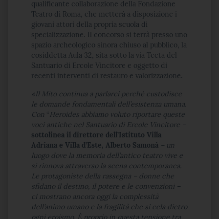
qualificante collaborazione della Fondazione
Teatro di Roma, che metterà a disposizione i
giovani attori della propria scuola di
specializzazione. Il concorso si terrà presso uno
spazio archeologico sinora chiuso al pubblico, la
cosiddetta Aula 32, sita sotto la via Tecta del
Santuario di Ercole Vincitore e oggetto di
recenti interventi di restauro e valorizzazione.
«Il Mito continua a parlarci perché custodisce
le domande fondamentali dell’esistenza umana.
Con
“
Heroides
abbiamo voluto riportare queste
voci antiche nel Santuario di Ercole Vincitore –
sottolinea il direttore dell’Istituto Villa
Adriana e Villa d’Este, Alberto Samonà
– un
luogo
dove la memoria dell’antico teatro vive e
si rinnova attraverso la scena contemporanea
.
Le protagoniste della rassegna – donne che
sfidano il destino, il potere e le convenzioni –
ci mostrano ancora oggi la complessità
dell’animo umano e la fragilità che si cela dietro
ogni eroismo. È proprio in questa tensione tra