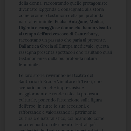
della donna, raccontando quelle protagoniste
diventate leggenda e consegnate alla storia
come eroine o testimoni della più profonda
natura femminile.
Ecuba
,
Antigone
,
Medea
,
Ifigenia
e
coraggiose donne che hanno vissuto
al tempo dell’arcivescovo di Canterbury
,
raccontano un passato che parla al presente.
Dall’antica Grecia all’Europa medievale, questa
rassegna presenta spettacoli che risultano quali
testimonianze della più profonda natura
femminile.
Le loro storie rivivranno nel teatro del
Santuario di Ercole Vincitore di Tivoli, uno
scenario unico che impreziosisce
maggiormente e rende unica la proposta
culturale, ponendo l’attenzione sulla figura
dell’eroe, in tutte le sue accezioni, e
rafforzando e valorizzando il patrimonio
culturale e naturalistico, collocandolo come
uno dei punti di riferimento teatrali più
suggestivi del Lazio durante i mesi estivi. Il