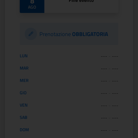
8
Fine evento
AGO
Prenotazione
OBBLIGATORIA
Orario di apertura:
LUN
---
-
---
MAR
---
-
---
MER
---
-
---
GIO
---
-
---
VEN
---
-
---
SAB
---
-
---
DOM
---
-
---