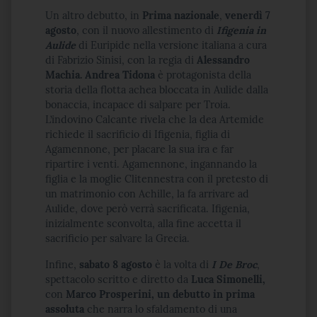
Un altro debutto, in
Prima nazionale
,
venerdì
7
agosto
, con il nuovo allestimento di
Ifigenia in
Aulide
di Euripide nella versione italiana a cura
di Fabrizio Sinisi, con la regia di
Alessandro
Machia. Andrea Tidona
è protagonista della
storia della flotta achea bloccata in Aulide dalla
bonaccia, incapace di salpare per Troia.
L’indovino Calcante rivela che la dea Artemide
richiede il sacrificio di Ifigenia, figlia di
Agamennone, per placare la sua ira e far
ripartire i venti. Agamennone, ingannando la
figlia e la moglie Clitennestra con il pretesto di
un matrimonio con Achille, la fa arrivare ad
Aulide, dove però verrà sacrificata. Ifigenia,
inizialmente sconvolta, alla fine accetta il
sacrificio per salvare la Grecia.
Infine,
sabato 8 agosto
è la volta di
I De Broc
,
spettacolo scritto e diretto da
Luca Simonelli,
con
Marco Prosperini, un debutto in prima
assoluta
che narra lo sfaldamento di una