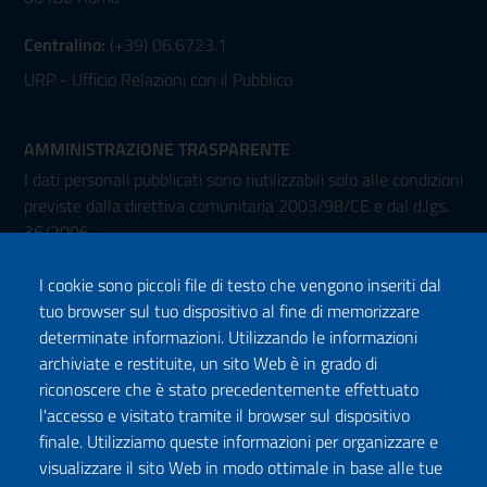
Centralino:
(+39) 06.6723.1
URP - Ufficio Relazioni con il Pubblico
AMMINISTRAZIONE TRASPARENTE
I dati personali pubblicati sono riutilizzabili solo alle condizioni
previste dalla direttiva comunitaria 2003/98/CE e dal d.lgs.
36/2006
I cookie sono piccoli file di testo che vengono inseriti dal
tuo browser sul tuo dispositivo al fine di memorizzare
determinate informazioni. Utilizzando le informazioni
archiviate e restituite, un sito Web è in grado di
riconoscere che è stato precedentemente effettuato
l'accesso e visitato tramite il browser sul dispositivo
Seguici su:
finale. Utilizziamo queste informazioni per organizzare e
Facebook
Twitter
Instagram
Youtube
TikTok
Podcast
visualizzare il sito Web in modo ottimale in base alle tue