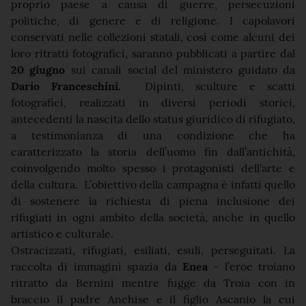
proprio paese a causa di guerre, persecuzioni
politiche, di genere e di religione. I capolavori
conservati nelle collezioni statali, così come alcuni dei
loro ritratti fotografici, saranno pubblicati a partire dal
20 giugno
sui canali social del ministero guidato da
Dario Franceschini.
Dipinti, sculture e scatti
fotografici, realizzati in diversi periodi storici,
antecedenti la nascita dello status giuridico di rifugiato,
a testimonianza di una condizione che ha
caratterizzato la storia dell’uomo fin dall’antichità,
coinvolgendo molto spesso i protagonisti dell'arte e
della cultura. L’obiettivo della campagna è infatti quello
di sostenere la richiesta di piena inclusione dei
rifugiati in ogni ambito della società, anche in quello
artistico e culturale.
Ostracizzati, rifugiati, esiliati, esuli, perseguitati. La
raccolta di immagini spazia da
Enea
- l’eroe troiano
ritratto da Bernini mentre fugge da Troia con in
braccio il padre Anchise e il figlio Ascanio la cui