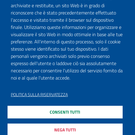
archiviate e restituite, un sito Web è in grado di
riconoscere che è stato precedentemente effettuato
l'accesso e visitato tramite il browser sul dispositivo
Seguici su:
finale. Utilizziamo queste informazioni per organizzare e
Facebook
Twitter
Instagram
Youtube
TikTok
Podcast
visualizzare il sito Web in modo ottimale in base alle tue
preferenze. All'interno di questo processo, solo il cookie
stesso viene identificato sul tuo dispositivo. I dati
ISCRIVITI ALLA NEWSLETTER
personali vengono archiviati solo previo consenso
espresso dell'utente o laddove ciò sia assolutamente
necessario per consentire l'utilizzo del servizio fornito da
noi e al quale l'utente accede.
DICHIARAZIONE DI ACCESSIBILITÀ
PRIVACY POLICY
POLITICA SULLA RISERVATEZZA
NOTE LEGALI
CONSENTI TUTTI
MAPPA DEL SITO
MODULISTICA
NEGA TUTTI