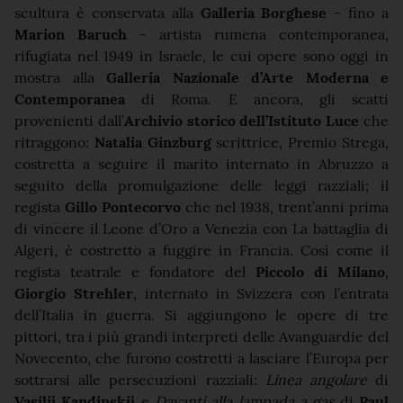
scultura è conservata alla
Galleria Borghese
- fino a
Marion Baruch
- artista rumena contemporanea,
rifugiata nel 1949 in Israele, le cui opere sono oggi in
mostra alla
Galleria Nazionale d’Arte Moderna e
Contemporanea
di Roma. E ancora, gli scatti
provenienti dall’
Archivio storico dell’Istituto Luce
che
ritraggono:
Natalia Ginzburg
scrittrice, Premio Strega,
costretta a seguire il marito internato in Abruzzo a
seguito della promulgazione delle leggi razziali; il
regista
Gillo Pontecorvo
che nel 1938, trent’anni prima
di vincere il Leone d’Oro a Venezia con La battaglia di
Algeri, è costretto a fuggire in Francia. Così come il
regista teatrale e fondatore del
Piccolo di Milano
,
Giorgio Strehler
, internato in Svizzera con l’entrata
dell’Italia in guerra. Si aggiungono le opere di tre
pittori, tra i più grandi interpreti delle Avanguardie del
Novecento, che furono costretti a lasciare l’Europa per
sottrarsi alle persecuzioni razziali:
Linea angolare
di
Vasilij
Kandinskij
e
Davanti alla lampada a gas
di
Paul