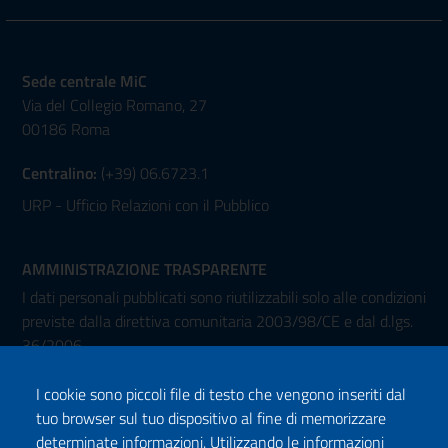
Sede centrale MiC
Via del Collegio Romano, 27
00186 Roma
Centralino:
(+39) 06.6723.1
URP - Ufficio Relazioni con il Pubblico
AMMINISTRAZIONE TRASPARENTE
I dati personali pubblicati sono riutilizzabili solo alle condizioni
previste dalla direttiva comunitaria 2003/98/CE e dal d.lgs.
36/2006
I cookie sono piccoli file di testo che vengono inseriti dal
tuo browser sul tuo dispositivo al fine di memorizzare
determinate informazioni. Utilizzando le informazioni