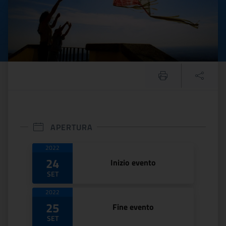
APERTURA
Date di apertura
2022
24
Inizio evento
SET
2022
25
Fine evento
SET