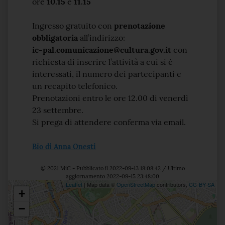
ore
10.15
e
11.15
Ingresso gratuito con
prenotazione
obbligatoria
all’indirizzo:
ic-pal.comunicazione@cultura.gov.it
con
richiesta di inserire l’attività a cui si è
interessati, il numero dei partecipanti e
un recapito telefonico.
Prenotazioni entro le ore 12.00 di venerdì
23 settembre.
Si prega di attendere conferma via email.
Bio di Anna Onesti
© 2021 MiC - Pubblicato il 2022-09-13 18:08:42 / Ultimo
aggiornamento 2022-09-15 23:48:00
Leaflet
| Map data ©
OpenStreetMap
contributors,
CC-BY-SA
+
Posizione
−