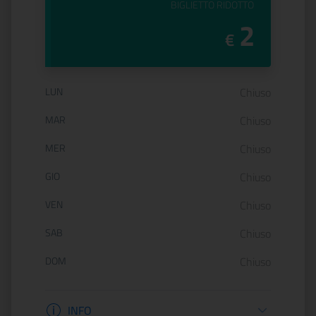
PREZZO DEL
BIGLIETTO RIDOTTO
2
€
Orario di apertura:
LUN
Chiuso
MAR
Chiuso
MER
Chiuso
GIO
Chiuso
VEN
Chiuso
SAB
Chiuso
DOM
Chiuso
Informazioni biglietteria
INFO