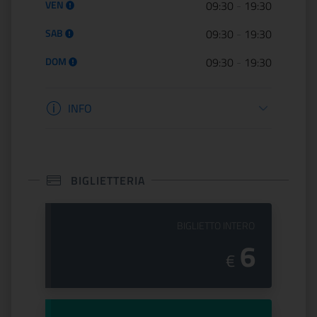
VEN
09:30
-
19:30
SAB
09:30
-
19:30
DOM
09:30
-
19:30
Informazioni apertura
INFO
BIGLIETTERIA
PREZZO DEL
BIGLIETTO INTERO
6
€