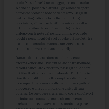
titolo “Vissi d’arte” è un omaggio personale molto
sentito dal poliedrico artista - già autore di opere
pittoriche iconiche nonché di pregevoli saggi su
teatro e linguistica - che della drammaturgia
pucciniana, attraverso la pittura, mira ad esaltare
del compositore la forte tensione figurativa, in un
dialogo con le note del pentagramma, evocando
luoghi e personaggi dei suoi capolavori assoluti, tra
cui Tosca, Turandot, Manon, Suor Angelica, La
Fanciulla del West, Madama Butterfly.
“Dotato di una straordinaria cultura tecnica –
afferma Veneziano - Puccini ha anche trasformato,
talvolta cancellato e riscritto, passaggi delle opere
dei librettisti con cui ha collaborato. E in tutto ciò è
riuscito a restituire - nella complessa dialettica che
da sempre lega la musica alle parole - un significato
omogeneo e una comunicazione visiva di rara
potenza. Le sue opere si affermano come capolavori
melodici squisitamente musicali, ma diventano
anche simboli evocativi su cui si fonda una parte
preziosa dell'immaginario contemporaneo.”