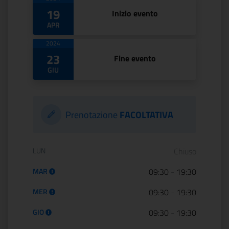
Date di apertura
19
Inizio evento
APR
2024
23
Fine evento
GIU
Prenotazione
FACOLTATIVA
Orario di apertura:
LUN
Chiuso
MAR
09:30
-
19:30
MER
09:30
-
19:30
GIO
09:30
-
19:30