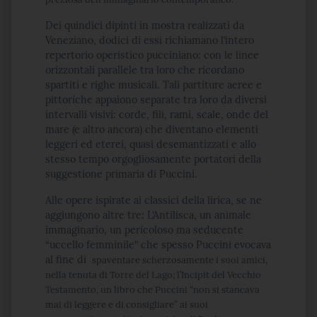
Dei quindici dipinti in mostra realizzati da
Veneziano, dodici di essi richiamano l’intero
repertorio operistico pucciniano: con le linee
orizzontali parallele tra loro che ricordano
spartiti e righe musicali. Tali partiture aeree e
pittoriche appaiono separate tra loro da diversi
intervalli visivi: corde, fili, rami, scale, onde del
mare (e altro ancora) che diventano elementi
leggeri ed eterei, quasi desemantizzati e allo
stesso tempo orgogliosamente portatori della
suggestione primaria di Puccini.
Alle opere ispirate ai classici della lirica, se ne
aggiungono altre tre: L’Antilisca, un animale
immaginario, un pericoloso ma seducente
“uccello femminile” che spesso Puccini evocava
al fine di
spaventare scherzosamente i suoi amici,
nella tenuta di Torre del Lago; l’Incipit del Vecchio
Testamento, un libro che Puccini “non si stancava
mai di leggere e di consigliare” ai suoi