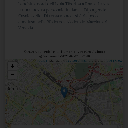
banchina nord dell'Isola Tiberina a Roma. La sua
ultima mostra personale italiana – Dipingendo
Cavalcaselle. Di tersa mano – si è da poco
conclusa nella Biblioteca Nazionale Marciana di
Venezia.
© 2021 MiC - Pubblicato il 2024-04-17 14:15:29 / Ultimo
aggiornamento 2024-04-17 15:01:40
Leaflet
| Map data ©
OpenStreetMap
contributors,
CC-BY-SA
+
Posizione
−