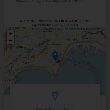
munirsi del biglietto d’ingresso al Museo
© 2021 MiC - Pubblicato il 2023-01-18 15:38:05 / Ultimo
aggiornamento 2023-02-09 10:59:29
Leaflet
| Map data ©
OpenStreetMap
contributors,
CC-BY-SA
+
Posizione
−
Palazzo Reale di Napoli