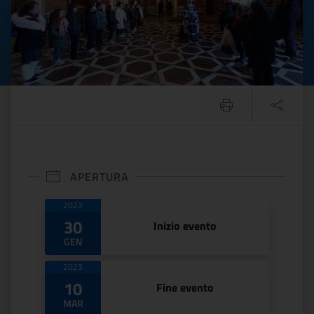
APERTURA
Date di apertura
2023
30
Inizio evento
GEN
2023
10
Fine evento
MAR