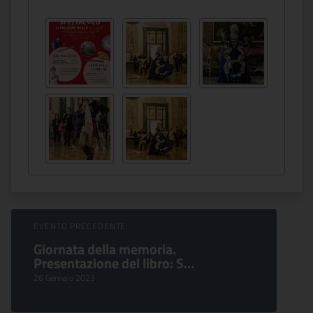
Sfoglia Eventi
EVENTO PRECEDENTE:
Giornata della memoria.
Presentazione del libro: S...
26 Gennaio 2023