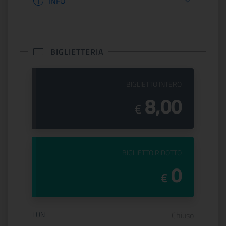
INFO
BIGLIETTERIA
PREZZO DEL
BIGLIETTO INTERO
8,00
€
PREZZO DEL
BIGLIETTO RIDOTTO
0
€
Orario di apertura:
LUN
Chiuso