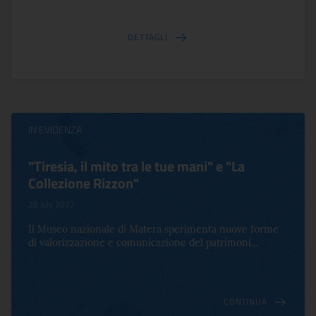
DETTAGLI
IN EVIDENZA
Virginia Woolf e Bloomsbury. Inventing
Life
17 October 2022
Per la prima volta in Italia, a Palazzo Altemps si presenta
una mostra che celebra lo spirito che an...
CONTINUA