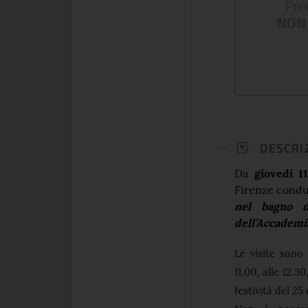
Pre
un centinaio di opere d'arte tra
ma volta in Italia, a
NON 
dipinti, sculture, arazzi, incision...
ltemps si presenta una
e celebra lo spirito che
CONTINUA
CONTINUA
DESCRI
Da
giovedì 
Firenze condur
nel bagno d
dell’Accademi
Le visite sono
11.00, alle 12.3
festività del 25