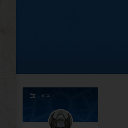
 nel bagno del mare”
LUOGO