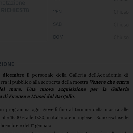
notazione
12 January 2023
05 May 2022
RICHIESTA
VEN
Chiuso
Le Scuderie del Quirinale
Da venerdì 29 aprile 202
presentano ARTE LIBERATA
Gallerie Nazionali di Art
SAB
Chiuso
1937-1947. Capolavori salvati dalla
riaprono le porte delle u
guerra, una n...
sale d...
DOM
Chiuso
CONTINUA
CONT
ZIONE
11 dicembre
il personale della Galleria dell’Accademia di
rà il pubblico alla scoperta della mostra
Venere che entra
el mare. Una nuova acquisizione per la Galleria
a di Firenze e Musei del Bargello
.
 in programma ogni giovedì fino al termine della mostra alle
0, alle 16.00 e alle 17.30, in italiano e in inglese. Sono escluse le
 dicembre e del 1° gennaio.