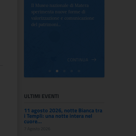
Il Museo nazionale di Matera
Per la prima 
sperimenta nuove forme di
Palazzo Alt
2 le
valorizzazione e comunicazione
mostra che c
e Antica
del patrimoni...
an...
ndici
INUA
CONTINUA
ULTIMI EVENTI
11 agosto 2026, notte Bianca tra
i Templi: una notte intera nel
cuore...
7 Agosto 2026