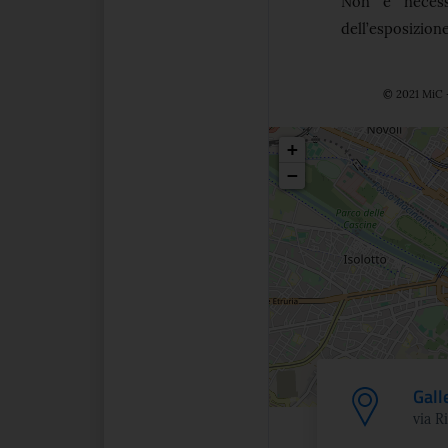
Non è necessa
dell’esposizione
© 2021 MiC -
Posizio
+
−
Gall
via R