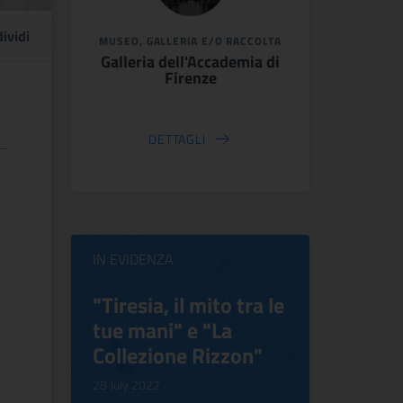
ividi
MUSEO, GALLERIA E/O RACCOLTA
Galleria dell'Accademia di
Firenze
DETTAGLI
IN EVIDENZA
ilippo
"Tiresia, il mito tra le
Virgini
tue mani" e "La
Blooms
Collezione Rizzon"
Inventi
.
28 July 2022
17 October 2