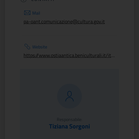
Mail
pa-oant.comunicazione@cultura.gov.it
Website
https://www.ostiaantica.beniculturali.it/it/eventi/giornate-europee-del-patrimonio-2023-al-parco-archeologico-di-ostia-antica/
Responsabile:
Tiziana Sorgoni