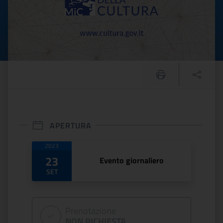
APERTURA
Date di apertura
2023
23
Evento giornaliero
SET
Prenotazione
NON RICHIESTA