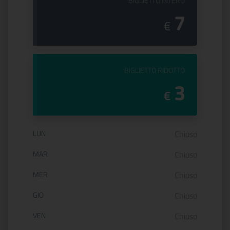
PREZZO DEL
BIGLIETTO INTERO
7
€
PREZZO DEL
BIGLIETTO RIDOTTO
3
€
Orario di apertura:
LUN
Chiuso
MAR
Chiuso
MER
Chiuso
GIO
Chiuso
VEN
Chiuso