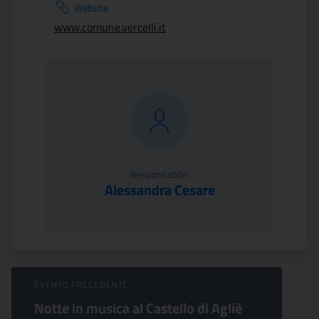
Website
www.comune.vercelli.it
Responsabile:
Alessandra Cesare
Sfoglia Eventi
EVENTO PRECEDENTE:
Notte in musica al Castello di Agliè