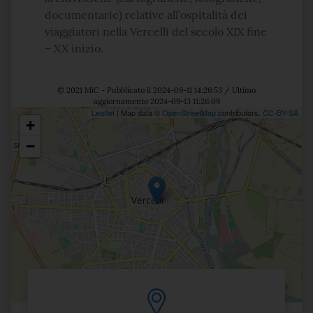
documentarie) relative all’ospitalità dei
viaggiatori nella Vercelli del secolo XIX fine
– XX inizio.
© 2021 MiC - Pubblicato il 2024-09-11 14:26:53 / Ultimo
aggiornamento 2024-09-13 11:26:09
Leaflet
| Map data ©
OpenStreetMap
contributors,
CC-BY-SA
+
Posizione
−