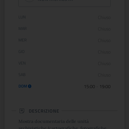
Orario di apertura:
LUN
Chiuso
MAR
Chiuso
MER
Chiuso
GIO
Chiuso
VEN
Chiuso
SAB
Chiuso
DOM
15:00
-
19:00
DESCRIZIONE
Mostra documentaria delle unità
archivistiche (cartografiche, fotografiche,