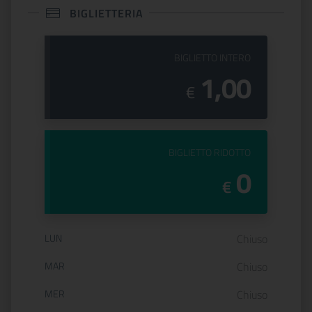
BIGLIETTERIA
PREZZO DEL
BIGLIETTO INTERO
1,00
€
PREZZO DEL
BIGLIETTO RIDOTTO
0
€
Orario di apertura:
LUN
Chiuso
MAR
Chiuso
MER
Chiuso