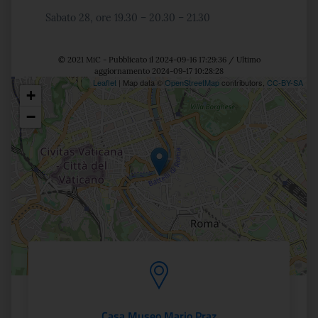
Sabato 28, ore
19.30 – 20.30 – 21.30
© 2021 MiC - Pubblicato il 2024-09-16 17:29:36 / Ultimo
aggiornamento 2024-09-17 10:28:28
Leaflet
| Map data ©
OpenStreetMap
contributors,
CC-BY-SA
+
Posizione
−
Casa Museo Mario Praz