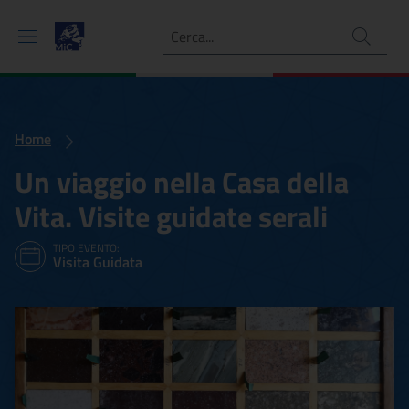
Ricerca
Home
Un viaggio nella Casa della
Vita. Visite guidate serali
TIPO EVENTO:
Visita Guidata
Un viaggio nella Casa della 