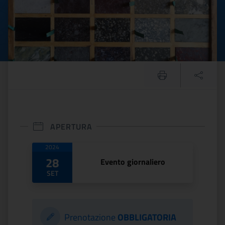
APERTURA
Date di apertura
2024
28
Evento giornaliero
SET
Prenotazione
OBBLIGATORIA