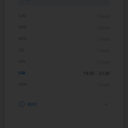
Orario di apertura:
LUN
Chiuso
MAR
Chiuso
MER
Chiuso
GIO
Chiuso
VEN
Chiuso
SAB
19:30
-
22:30
DOM
Chiuso
Informazioni apertura
INFO