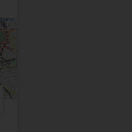
,
CC-BY-SA