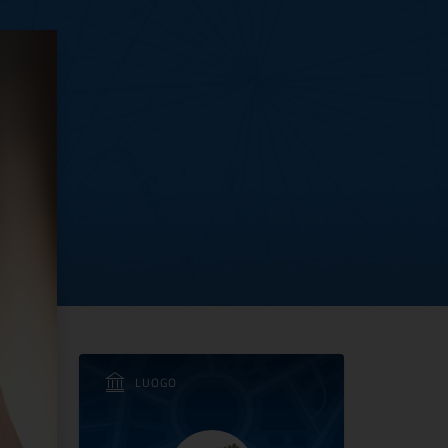
 iniziative del VIVE per
LUOGO