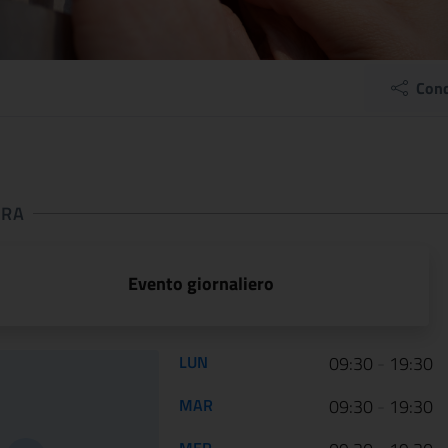
Cond
URA
 apertura
Evento giornaliero
Orario di apertura:
LUN
09:30
-
19:30
ARTE LIBERATA
Dai primitivi a F
MAR
09:30
-
19:30
1937-1947.
Lippi. Il nuovo
MER