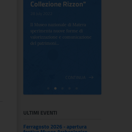
Collezione Rizzon"
Inventi
.
28 July 2022
17 October 2
Il Museo nazionale di Matera
Per la prima 
sperimenta nuove forme di
Palazzo Alt
2 le
valorizzazione e comunicazione
mostra che c
e Antica
del patrimoni...
an...
ndici
INUA
CONTINUA
ULTIMI EVENTI
Ferragosto 2026 - apertura
festiva Museo Archeologico