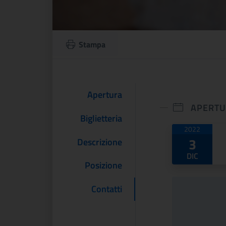
Stampa
Apertura
APERT
Biglietteria
Date di
2022
3
Descrizione
DIC
Posizione
Contatti
nia Woolf e
Bosch e un altro
sbury.
Rinascimento