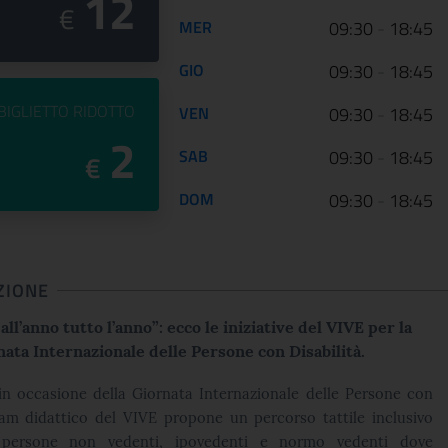
12
€
MER
09:30
-
18:45
GIO
09:30
-
18:45
PREZZO DEL
BIGLIETTO RIDOTTO
VEN
09:30
-
18:45
2
SAB
09:30
-
18:45
€
DOM
09:30
-
18:45
ZIONE
all’anno tutto l’anno”: ecco le iniziative del VIVE per la
ata Internazionale delle Persone con Disabilità.
 in occasione della Giornata Internazionale delle Persone con
team didattico del VIVE propone un percorso tattile inclusivo
 persone non vedenti, ipovedenti e normo vedenti dove