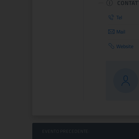
CONTAT
Tel
Mail
Website
Sfoglia Eventi
EVENTO PRECEDENTE: