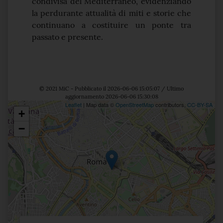
condivisa del Mediterraneo, evidenziando
la perdurante attualità di miti e storie che
continuano a costituire un ponte tra
passato e presente.
© 2021 MiC - Pubblicato il 2026-06-06 15:05:07 / Ultimo
aggiornamento 2026-06-06 15:30:08
Leaflet
| Map data ©
OpenStreetMap
contributors,
CC-BY-SA
+
Posizione
−