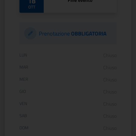
18
Fine evento
OTT
Prenotazione
OBBLIGATORIA
Orario di apertura:
LUN
Chiuso
MAR
Chiuso
MER
Chiuso
GIO
Chiuso
VEN
Chiuso
SAB
Chiuso
DOM
Chiuso