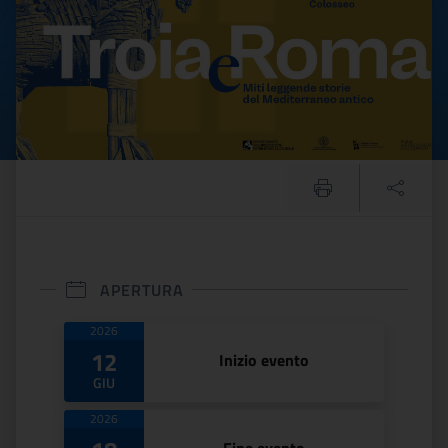
APERTURA
Date di apertura
2026
12
Inizio evento
GIU
2026