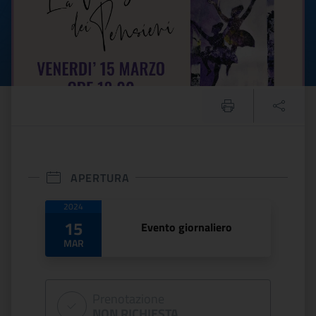
APERTURA
Date di apertura
2024
15
Evento giornaliero
MAR
Prenotazione
NON RICHIESTA