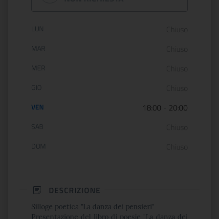
Orario di apertura:
LUN
Chiuso
MAR
Chiuso
MER
Chiuso
GIO
Chiuso
VEN
18:00
-
20:00
SAB
Chiuso
DOM
Chiuso
DESCRIZIONE
Silloge poetica "La danza dei pensieri"
Presentazione del libro di poesie "La danza dei