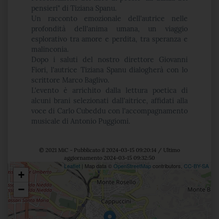
pensieri" di Tiziana Spanu.
Un racconto emozionale dell'autrice nelle
profondità dell'anima umana, un viaggio
esplorativo tra amore e perdita, tra speranza e
malinconia.
Dopo i saluti del nostro direttore Giovanni
Fiori, l'autrice Tiziana Spanu dialogherà con lo
scrittore Marco Baglivo.
L'evento è arrichito dalla lettura poetica di
alcuni brani selezionati dall'aitrice, affidati alla
voce di Carlo Cubeddu con l'accompagnamento
musicale di Antonio Puggiomi.
© 2021 MiC - Pubblicato il 2024-03-15 09:20:14 / Ultimo
aggiornamento 2024-03-15 09:32:50
Leaflet
| Map data ©
OpenStreetMap
contributors,
CC-BY-SA
+
Posizione
−