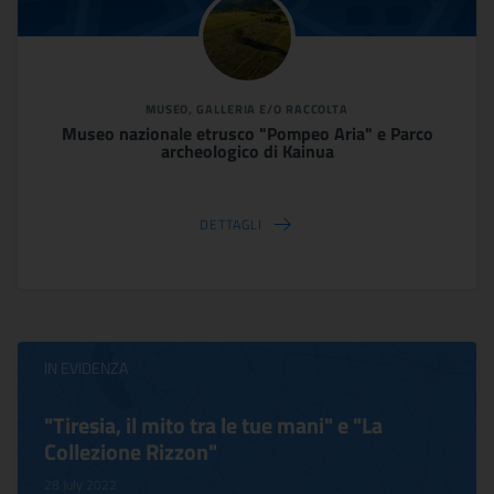
MUSEO, GALLERIA E/O RACCOLTA
Museo nazionale etrusco "Pompeo Aria" e Parco
archeologico di Kainua
DETTAGLI
IN EVIDENZA
"Tiresia, il mito tra le tue mani" e "La
Collezione Rizzon"
28 July 2022