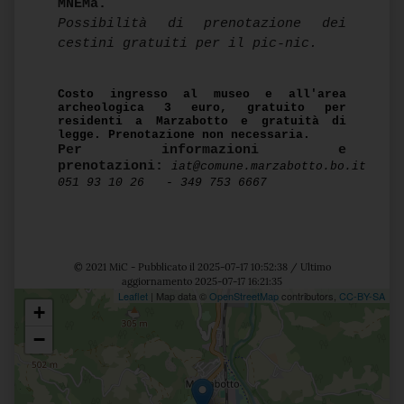
MNEMa.
Possibilità di prenotazione dei
cestini gratuiti per il pic-nic.
Costo ingresso al museo e all'area
archeologica 3 euro, gratuito per
residenti a Marzabotto e gratuità di
legge. Prenotazione non necessaria.
Per informazioni e
prenotazioni:
iat@comune.marzabotto.bo.it
051 93 10 26 - 349 753 6667
© 2021 MiC - Pubblicato il 2025-07-17 10:52:38 / Ultimo
aggiornamento 2025-07-17 16:21:35
Leaflet
| Map data ©
OpenStreetMap
contributors,
CC-BY-SA
+
Posizione
−