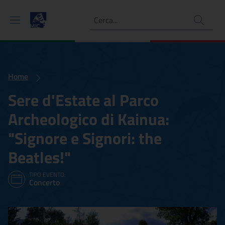
Ricerca
Home
Sere d'Estate al Parco
Archeologico di Kainua:
"Signore e Signori: the
Beatles!"
TIPO EVENTO:
Concerto
Sere d'Estate al Parco Arch