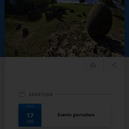
APERTURA
Date di apertura
2025
17
Evento giornaliero
LUG