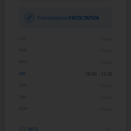
Prenotazione
FACOLTATIVA
Orario di apertura:
LUN
Chiuso
MAR
Chiuso
MER
Chiuso
GIO
18:30
-
22:30
VEN
Chiuso
SAB
Chiuso
DOM
Chiuso
Informazioni apertura
INFO