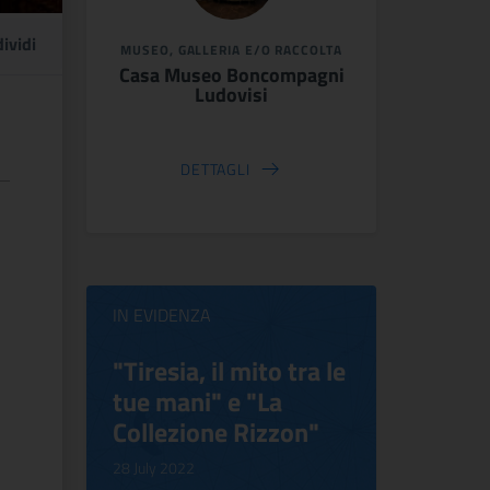
ividi
MUSEO, GALLERIA E/O RACCOLTA
Casa Museo Boncompagni
Ludovisi
DETTAGLI
IN EVIDENZA
ilippo
"Tiresia, il mito tra le
Virgini
tue mani" e "La
Blooms
Collezione Rizzon"
Inventi
.
28 July 2022
17 October 2