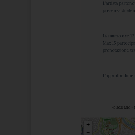
L'artista parten
presenza di elem
14 marzo ore 17
Max 15 partecipan
prenotazione tr
L'approfondiment
© 2021 MiC - P
Posizio
+
−