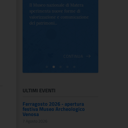
Il Museo nazionale di Matera
Per la prima 
sperimenta nuove forme di
Palazzo Alt
2 le
valorizzazione e comunicazione
mostra che c
e Antica
del patrimoni...
an...
ndici
INUA
CONTINUA
ULTIMI EVENTI
Ferragosto 2026 - apertura
festiva Museo Archeologico
Venosa
7 Agosto 2026