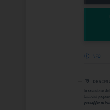
Informazi
INFO
DESCRI
In occasione de
Ludovisi propon
paesaggio urba