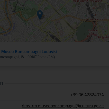
 Museo Boncompagni Ludovisi
Boncompagni, 18 - 00187 Roma (RM)
TI
+39 06 42824074
dms-rm.museoboncompagni@cultura.gov.it