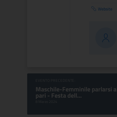
Website
Sfoglia Eventi
EVENTO PRECEDENTE:
Maschile-Femminile parlarsi a
pari - Festa dell...
8 Marzo 2024