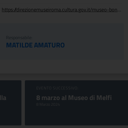
https://direzionemuseiroma.cultura.gov.it/museo-boncompagni-ludovisi/
Responsabile:
MATILDE AMATURO
EVENTO SUCCESSIVO:
lla
8 marzo al Museo di Melfi
8 Marzo 2024