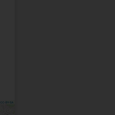
,
CC-BY-SA