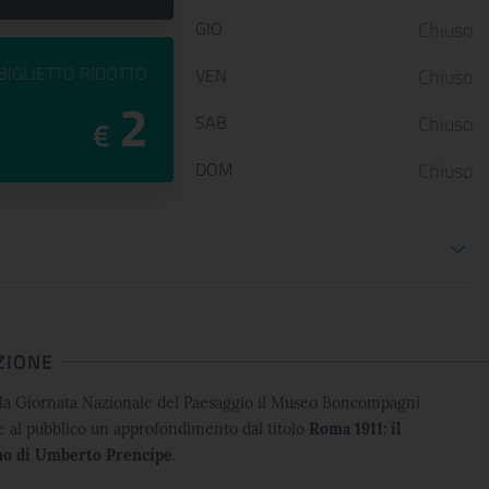
GIO
Chiuso
PREZZO DEL
BIGLIETTO RIDOTTO
VEN
Chiuso
2
SAB
Chiuso
€
DOM
Chiuso
oni biglietteria
ZIONE
lla Giornata Nazionale del Paesaggio il Museo Boncompagni
e al pubblico un approfondimento dal titolo
Roma 1911: il
no di Umberto Prencipe
.