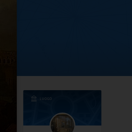
erto Prencipe
LUOGO