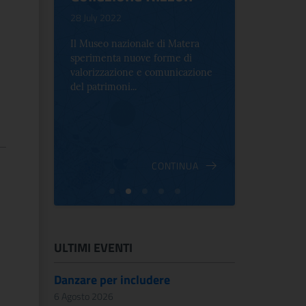
.
28 July 2022
17 October 2
Il Museo nazionale di Matera
Per la prima 
sperimenta nuove forme di
Palazzo Alt
2 le
valorizzazione e comunicazione
mostra che c
e Antica
del patrimoni...
an...
ndici
INUA
CONTINUA
ULTIMI EVENTI
Danzare per includere
6 Agosto 2026