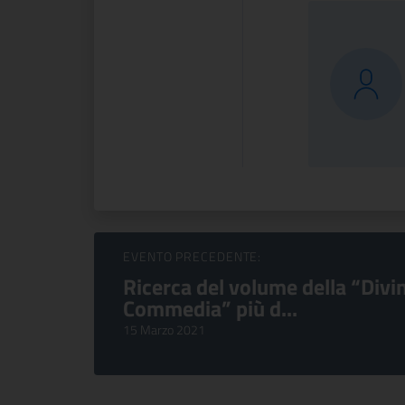
Sfoglia Eventi
EVENTO PRECEDENTE:
Ricerca del volume della “Divi
Commedia” più d...
15 Marzo 2021