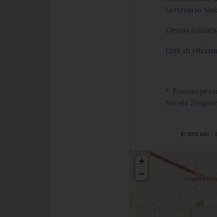
Letterario Naz
Orario iniziati
Link di rifer
* Evento prem
Nicola Zingare
© 2021 MiC - P
Posizio
+
−