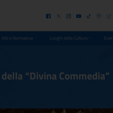
Facebook
Twitter
Instagram
Youtube
Tiktok
Podcast
Telefo
Atti e Normativa
Luoghi della Cultura
Even
e della “Divina Commedia”