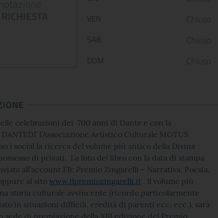
notazione
dalla guerra
Palazzo Barber..
RICHIESTA
VEN
Chiuso
12 January 2023
05 May 2022
SAB
Chiuso
Le Scuderie del Quirinale
Da venerdì 29 aprile 202
presentano ARTE LIBERATA
Gallerie Nazionali di Art
DOM
Chiuso
1937-1947. Capolavori salvati dalla
riaprono le porte delle u
guerra, una n...
sale d...
ZIONE
CONTINUA
CONT
elle celebrazioni dei 700 anni di Dante e con la
l DANTEDI’ l’Associazione Artistico Culturale MOTUS
so i social la ricerca del volume più antico della Divina
ssesso di privati. La foto del libro con la data di stampa
nviata all’account FB: Premio Zingarelli – Narrativa, Poesia,
oppure al sito
www.ilpremiozingarelli.it
. Il volume più
na storia culturale avvincente (ricordo particolarmente
isto in situazioni difficili, eredità di parenti ecc. ecc.), sarà
n sede di premiazione della XIII edizione del Premio