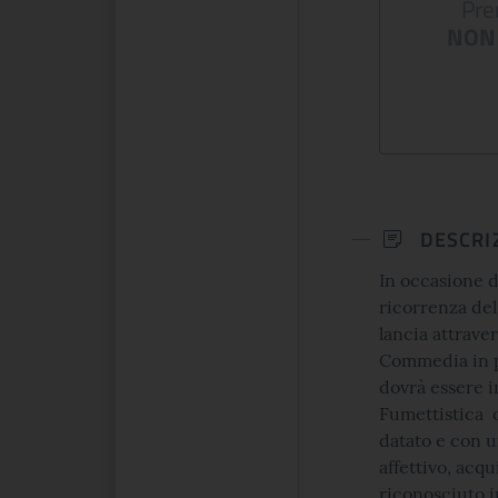
Pre
r 2022
NON 
Il percorso espositivo presenta
un centinaio di opere d'arte tra
ma volta in Italia, a
dipinti, sculture, arazzi, incision...
ltemps si presenta una
e celebra lo spirito che
DESCRI
CONTINUA
CONTINUA
In occasione d
ricorrenza de
lancia attraver
Commedia in po
dovrà essere i
Fumettistica 
datato e con u
affettivo, acqu
riconosciuto i