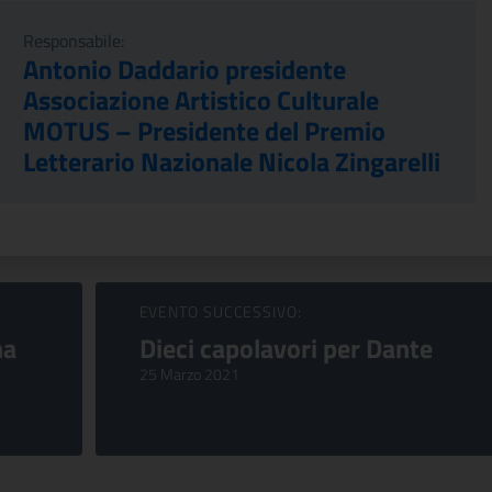
Responsabile:
Antonio Daddario presidente
Associazione Artistico Culturale
MOTUS – Presidente del Premio
Letterario Nazionale Nicola Zingarelli
EVENTO SUCCESSIVO:
na
Dieci capolavori per Dante
25 Marzo 2021