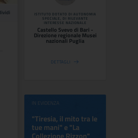
ividi
ISTITUTO DOTATO DI AUTONOMIA
SPECIALE, DI RILEVANTE
INTERESSE NAZIONALE
Castello Svevo di Bari -
Direzione regionale Musei
nazionali Puglia
DETTAGLI
IN EVIDENZA
ilippo
"Tiresia, il mito tra le
Virgini
tue mani" e "La
Blooms
Collezione Rizzon"
Inventi