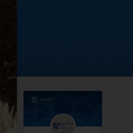
dia” più datato"
LUOGO