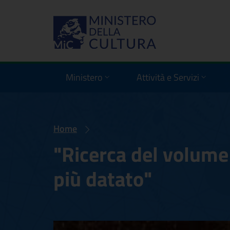
Ministero
Attività e Servizi
Home
"Ricerca del volum
più datato"