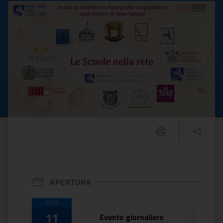
Rete delle scuole di Archivi
APERTURA
Date di apertura
2022
11
Evento giornaliero