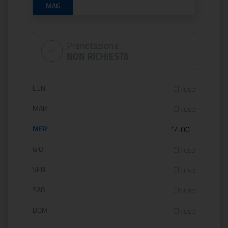
MAG
Prenotazione
NON RICHIESTA
Orario di apertura:
LUN
Chiuso
MAR
Chiuso
MER
14:00
-
GIO
Chiuso
VEN
Chiuso
SAB
Chiuso
DOM
Chiuso