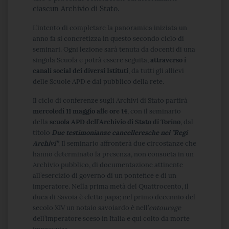
ciascun Archivio di Stato.
L’intento di completare la panoramica iniziata un
anno fa si concretizza in questo secondo ciclo di
seminari. Ogni lezione sarà tenuta da docenti di una
singola Scuola e potrà essere seguita,
attraverso i
canali social dei diversi Istituti
, da tutti gli allievi
delle Scuole APD e dal pubblico della rete.
Il ciclo di conferenze sugli Archivi di Stato partirà
mercoledì 11 maggio alle ore 14
, con il seminario
della
scuola APD dell’Archivio di Stato di Torino
, dal
titolo
Due testimonianze cancelleresche nei "Regi
Archivi”
. Il seminario affronterà due circostanze che
hanno determinato la presenza, non consueta in un
Archivio pubblico, di documentazione attinente
all’esercizio di governo di un pontefice e di un
imperatore. Nella prima metà del Quattrocento, il
duca di Savoia è eletto papa; nel primo decennio del
secolo XIV un notaio savoiardo è nell’
entourage
dell’imperatore sceso in Italia e qui colto da morte