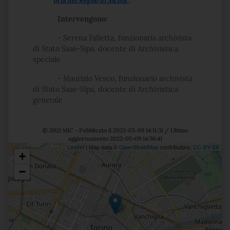
oria del Regno di Sicilia"
.
Intervengono:
- Serena Falletta, funzionaria archivista
di Stato Saas-Sipa, docente di Archivistica
speciale
- Maurizio Vesco, funzionario archivista
di Stato Saas-Sipa, docente di Archivistica
generale
© 2021 MiC - Pubblicato il 2022-05-09 14:11:31 / Ultimo
aggiornamento 2022-05-09 14:56:41
Leaflet
| Map data ©
OpenStreetMap
contributors,
CC-BY-SA
+
Posizione
−