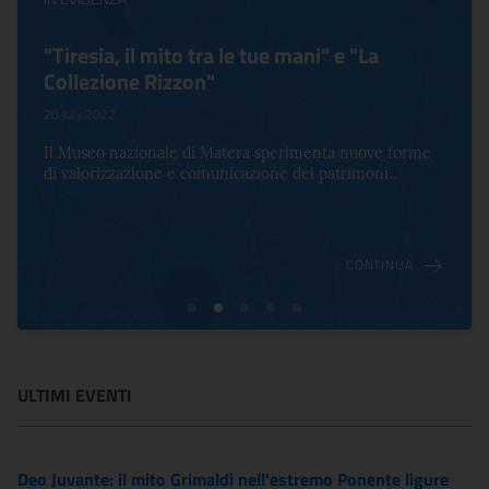
il mito tra le tue mani" e "La
Virginia Wool
e Rizzon"
Life
17 October 2022
zionale di Matera sperimenta nuove forme
Per la prima volta
zione e comunicazione del patrimoni...
una mostra che cel
CONTINUA
ULTIMI EVENTI
Deo Juvante: il mito Grimaldi nell'estremo Ponente ligure