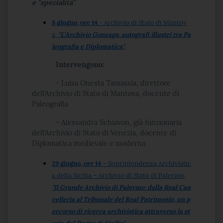
e "specialità"
.
8 giugno, ore 14
- Archivio di Stato di Mantov
a,
"L’Archivio Gonzaga: autografi illustri tra Pa
leografia e Diplomatica"
.
Intervengono:
- Luisa Onesta Tamassia, direttore
dell’Archivio di Stato di Mantova, docente di
Paleografia
- Alessandra Schiavon, già funzionaria
dell’Archivio di Stato di Venezia, docente di
Diplomatica medievale e moderna
29 giugno, ore 14
– Soprintendenza Archivistic
a della Sicilia – Archivio di Stato di Palermo,
"Il Grande Archivio di Palermo: dalla Real Can
celleria al Tribunale del Real Patrimonio, un p
ercorso di ricerca archivistica attraverso la st