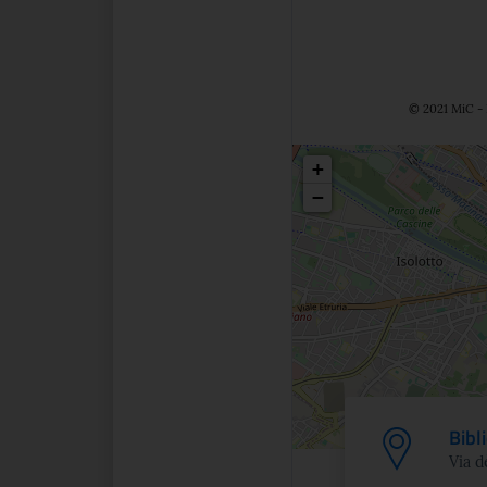
© 2021 MiC - 
Posizio
+
−
Bibl
Via d