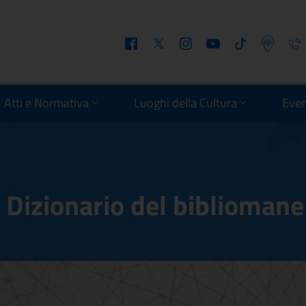
Facebook
Twitter
Instagram
Youtube
Tiktok
Podcast
Telefo
Atti e Normativa
Luoghi della Cultura
Even
 Dizionario del bibliomane
ro: Dizionario del bibl