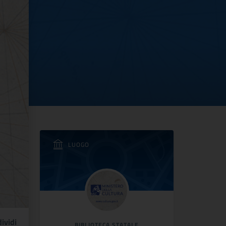
LUOGO
ividi
BIBLIOTECA STATALE