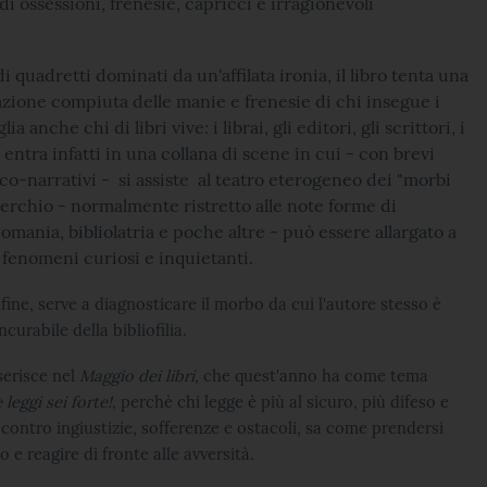
 ossessioni, frenesie, capricci e irragionevoli
 quadretti dominati da un'affilata ironia, il libro tenta una
ione compiuta delle manie e frenesie di chi insegue i
lia anche chi di libri vive: i librai, gli editori, gli scrittori, i
i entra infatti in una collana di scene in cui - con brevi
co-narrativi - si assiste al teatro eterogeneo dei "morbi
i cerchio - normalmente ristretto alle note forme di
bliomania, bibliolatria e poche altre - può essere allargato a
i fenomeni curiosi e inquietanti.
infine, serve a diagnosticare il morbo da cui l'autore stesso è
ncurabile della bibliofilia.
nserisce nel
Maggio dei libri,
che quest'anno ha come tema
 leggi sei forte!
, perchè chi legge è più al sicuro, più difeso e
 contro ingiustizie, sofferenze e ostacoli, sa come prendersi
 e reagire di fronte alle avversità.