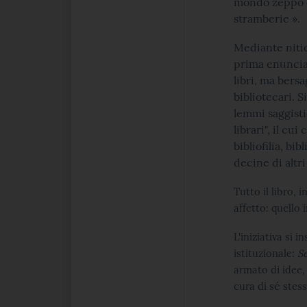
mondo zeppo di
stramberie ».
Mediante nitidi
prima enunciaz
libri, ma bersag
bibliotecari. S
lemmi saggisti
librari", il cu
bibliofilia, bi
decine di altr
Tutto il libro, 
affetto: quello i
L'iniziativa si i
istituzionale:
Se
armato di idee,
é
cura di s
stesso