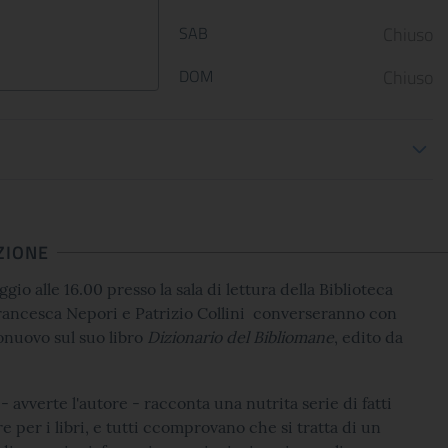
presentano ARTE LIBERATA
Gallerie Nazionali di Art
SAB
Chiuso
1937-1947. Capolavori salvati dalla
riaprono le porte delle u
guerra, una n...
sale d...
DOM
Chiuso
ioni apertura
CONTINUA
CONT
ZIONE
io alle 16.00 presso la sala di lettura della Biblioteca
rancesca Nepori e Patrizio Collini converseranno con
onuovo sul suo libro
Dizionario del Bibliomane
, edito da
- avverte l'autore - racconta una nutrita serie di fatti
e per i libri, e tutti ccomprovano che si tratta di un