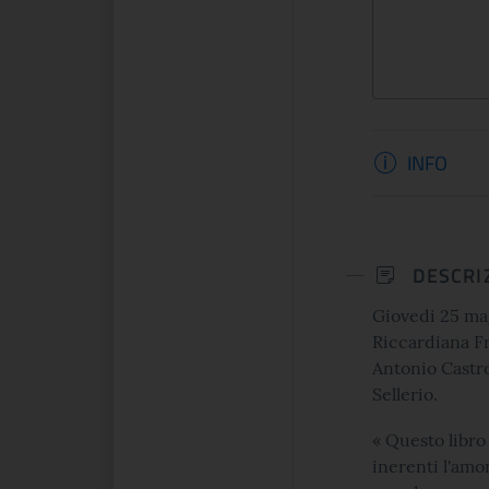
e celebra lo spirito che
Informaz
INFO
CONTINUA
CONTINUA
DESCRI
Giovedi 25 magg
Riccardiana F
Antonio Castr
Sellerio.
« Questo libro 
inerenti l'amor