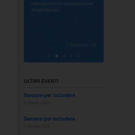
valorizzazione e comunicazione
mostra che c
e Antica
del patrimoni...
an...
ndici
INUA
CONTINUA
ULTIMI EVENTI
Danzare per includere
6 Agosto 2026
Danzare per includere
6 Agosto 2026