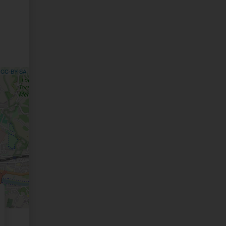
,
CC-BY-SA