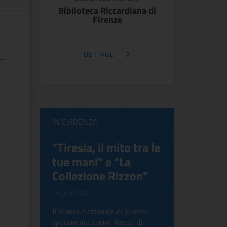
Biblioteca Riccardiana di
Firenze
DETTAGLI
IN EVIDENZA
ilippo
"Tiresia, il mito tra le
Virgini
tue mani" e "La
Blooms
Collezione Rizzon"
Inventi
.
28 July 2022
17 October 2
Il Museo nazionale di Matera
Per la prima 
sperimenta nuove forme di
Palazzo Alt
2 le