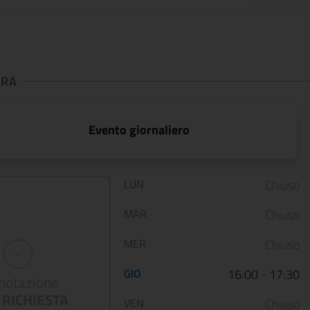
URA
 apertura
Evento giornaliero
Orario di apertura:
LUN
Chiuso
ARTE LIBERATA
Dai primitivi a F
MAR
Chiuso
1937-1947.
Lippi. Il nuovo
Capolavori salvati
allestimento di
MER
Chiuso
dalla guerra
Palazzo Barber..
GIO
16:00
-
17:30
notazione
12 January 2023
05 May 2022
RICHIESTA
VEN
Chiuso
Le Scuderie del Quirinale
Da venerdì 29 aprile 202