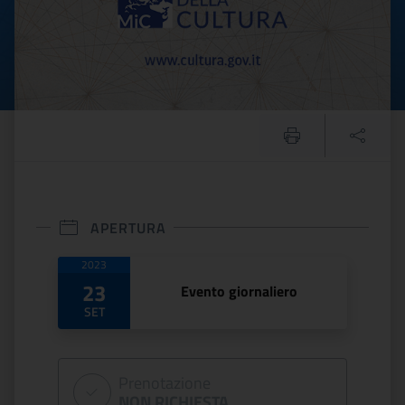
APERTURA
Date di apertura
2023
23
Evento giornaliero
SET
Prenotazione
NON RICHIESTA