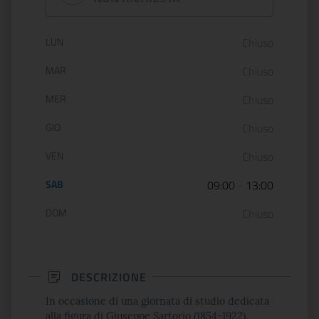
Orario di apertura:
LUN
Chiuso
MAR
Chiuso
MER
Chiuso
GIO
Chiuso
VEN
Chiuso
SAB
09:00
-
13:00
DOM
Chiuso
DESCRIZIONE
In occasione di una giornata di studio dedicata
alla figura di Giuseppe Sartorio (1854-1922),