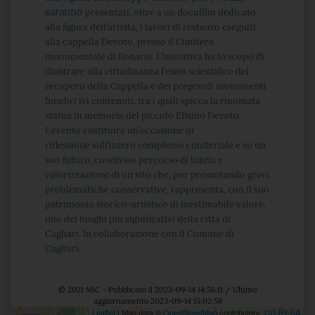
saranno
presentati, oltre a un docufilm dedicato
alla figura dell’artista, i lavori di restauro eseguiti
alla cappella Devoto,
presso il Cimitero
monumentale di Bonaria. L’iniziativa ha lo scopo di
illustrare alla cittadinanza l’esito
scientifico del
recupero della Cappella e dei pregevoli monumenti
funebri ivi contenuti, tra i quali spicca la
rinomata
statua in memoria del piccolo Efisino Devoto.
L’evento costituirà un’occasione di
riflessione
sull’intero complesso cimiteriale e su un
suo futuro, condiviso percorso di tutela e
valorizzazione di un sito
che, pur presentando gravi
problematiche conservative, rappresenta, con il suo
patrimonio storico-artistico
di inestimabile valore,
uno dei luoghi più significativi della città di
Cagliari.
In collaborazione con il Comune di
Cagliari.
© 2021 MiC - Pubblicato il 2023-09-14 14:56:11 / Ultimo
aggiornamento 2023-09-14 15:02:58
Leaflet
| Map data ©
OpenStreetMap
contributors,
CC-BY-SA