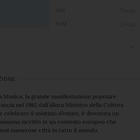
Le Scuderie del Quirinale
Da venerdì 29 aprile 202
SAB
Chiuso
presentano ARTE LIBERATA
Gallerie Nazionali di Art
1937-1947. Capolavori salvati dalla
riaprono le porte delle u
DOM
Chiuso
guerra, una n...
sale d...
ioni apertura
CONTINUA
CONT
ZIONE
la Musica, la grande manifestazione popolare
rancia nel 1982 dall’allora Ministro della Cultura
 celebrare il solstizio d’estate, è diventata un
nomeno iscritto in un contesto europeo che
mai numerose città in tutto il mondo.