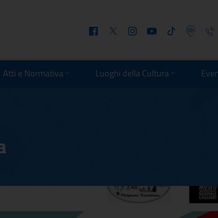
Facebook
Twitter
Instagram
Youtube
Tiktok
Podcast
Telefo
Atti e Normativa
Luoghi della Cultura
Even
a
tana