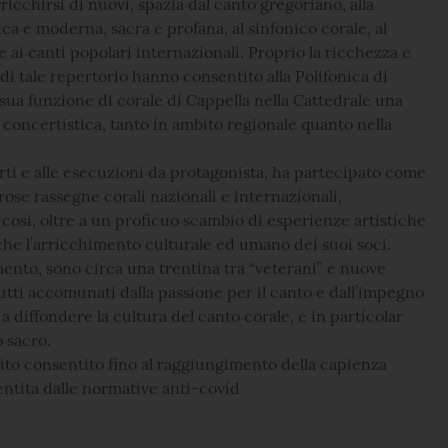
ricchirsi di nuovi, spazia dal canto gregoriano, alla
ica e moderna, sacra e profana, al sinfonico corale, al
e ai canti popolari internazionali. Proprio la ricchezza e
 di tale repertorio hanno consentito alla Polifonica di
a sua funzione di corale di Cappella nella Cattedrale una
à concertistica, tanto in ambito regionale quanto nella
rti e alle esecuzioni da protagonista, ha partecipato come
ose rassegne corali nazionali e internazionali,
si, oltre a un proficuo scambio di esperienze artistiche
che l’arricchimento culturale ed umano dei suoi soci.
ento, sono circa una trentina tra “veterani” e nuove
tutti accomunati dalla passione per il canto e dall’impegno
a diffondere la cultura del canto corale, e in particolar
 sacro.
ito consentito fino al raggiungimento della capienza
ntita dalle normative anti-covid