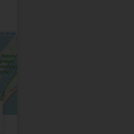
,
CC-BY-SA