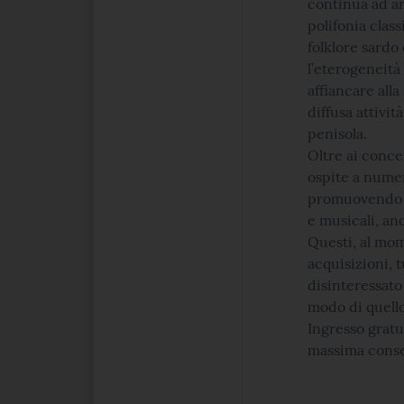
continua ad ar
polifonia class
folklore sardo 
l’eterogeneità
affiancare all
diffusa attivit
penisola.
Oltre ai conce
ospite a numer
promuovendo co
e musicali, an
Questi, al mom
acquisizioni, 
disinteressato 
modo di quello
Ingresso gratu
massima conse