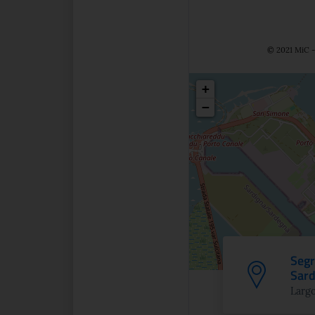
© 2021 MiC - 
Posizio
+
−
Segr
Sar
Largo