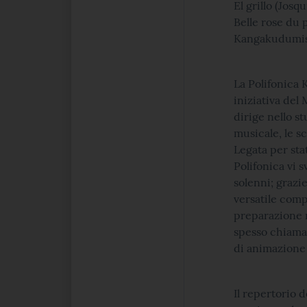
El grillo (Josq
Belle rose du 
Kangakudumise
La Polifonica 
iniziativa del
dirige nello s
musicale, le sc
Legata per stat
Polifonica vi s
solenni; grazi
versatile comp
preparazione m
spesso chiamat
di animazione 
Il repertorio 