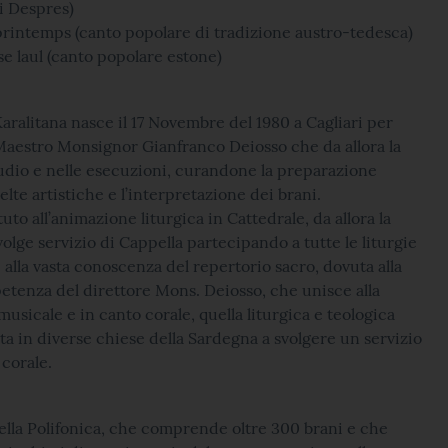
ui Despres)
printemps (canto popolare di tradizione austro-tedesca)
 laul (canto popolare estone)
Karalitana nasce il 17 Novembre del 1980 a Cagliari per
 Maestro Monsignor Gianfranco Deiosso che da allora la
tudio e nelle esecuzioni, curandone la preparazione
elte artistiche e l’interpretazione dei brani.
uto all’animazione liturgica in Cattedrale, da allora la
volge servizio di Cappella partecipando a tutte le liturgie
e alla vasta conoscenza del repertorio sacro, dovuta alla
etenza del direttore Mons. Deiosso, che unisce alla
usicale e in canto corale, quella liturgica e teologica
a in diverse chiese della Sardegna a svolgere un servizio
corale.
della Polifonica, che comprende oltre 300 brani e che