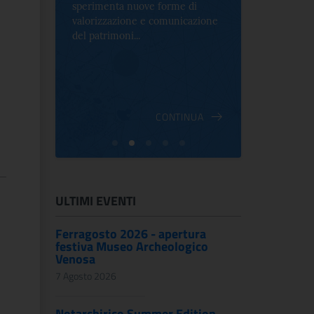
sperimenta nuove forme di
Palazzo Alt
2 le
valorizzazione e comunicazione
mostra che c
e Antica
del patrimoni...
an...
ndici
INUA
CONTINUA
ULTIMI EVENTI
Ferragosto 2026 - apertura
festiva Museo Archeologico
Venosa
7 Agosto 2026
Notarchirico Summer Edition