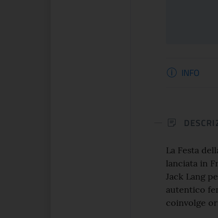
dipinti, sculture, arazzi, incision...
ltemps si presenta una
e celebra lo spirito che
Informaz
INFO
CONTINUA
CONTINUA
DESCRI
La Festa del
lanciata in F
Jack Lang per
autentico fe
coinvolge or