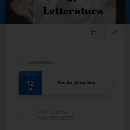
APERTURA
Date di apertura
2024
12
Evento giornaliero
DIC
Prenotazione
NON RICHIESTA