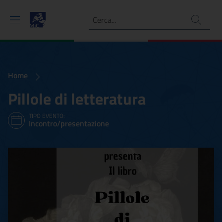
Ricerca
Home
Pillole di letteratura
TIPO EVENTO:
Incontro/presentazione
Pillole di letteratura