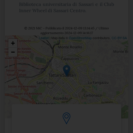
Biblioteca universitaria di Sassari e il Club
Inner Wheel di Sassari Centro.
© 2021 MiC - Pubblicato il 2024-12-09 13:14:45 / Ultimo
aggiornamento 2024-12-09 14:16:17
Leaflet
| Map data ©
OpenStreetMap
contributors,
CC-BY-SA
+
Posizione
−