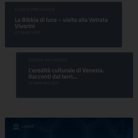
Sfoglia Eventi
EVENTO PRECEDENTE:
La Bibbia di luce – visita alla Vetrata
Vivarini
23 Agosto 2023
EVENTO SUCCESSIVO:
L'eredità culturale di Venezia.
Racconti dal terri...
24 Settembre 2023
LUOGO