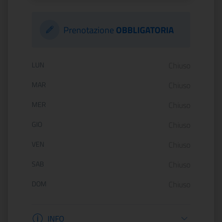
Prenotazione
OBBLIGATORIA
Orario di apertura:
LUN
Chiuso
MAR
Chiuso
MER
Chiuso
GIO
Chiuso
VEN
Chiuso
SAB
Chiuso
DOM
Chiuso
Informazioni apertura
INFO