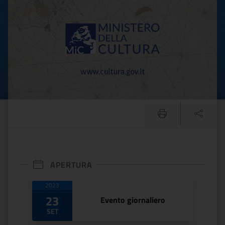
APERTURA
Date di apertura
2023
23
Evento giornaliero
SET