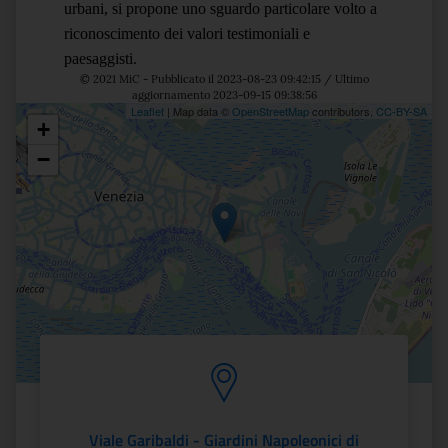
urbani, si propone uno sguardo particolare volto a
riconoscimento dei valori testimoniali e
paesaggisti.
© 2021 MiC - Pubblicato il 2023-08-23 09:42:15 / Ultimo
aggiornamento 2023-09-15 09:38:56
Leaflet
| Map data ©
OpenStreetMap
contributors,
CC-BY-SA
+
Posizione
−
Viale Garibaldi - Giardini Napoleonici di