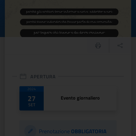
APERTURA
Date di apertura
2024
27
Evento giornaliero
SET
Prenotazione
OBBLIGATORIA