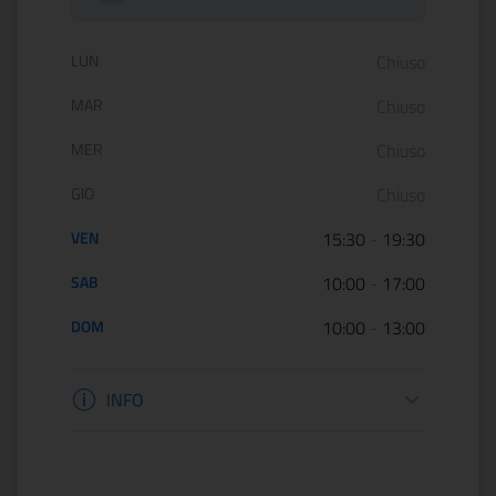
Orario di apertura:
LUN
Chiuso
MAR
Chiuso
MER
Chiuso
GIO
Chiuso
VEN
15:30
-
19:30
SAB
10:00
-
17:00
DOM
10:00
-
13:00
Informazioni apertura
INFO