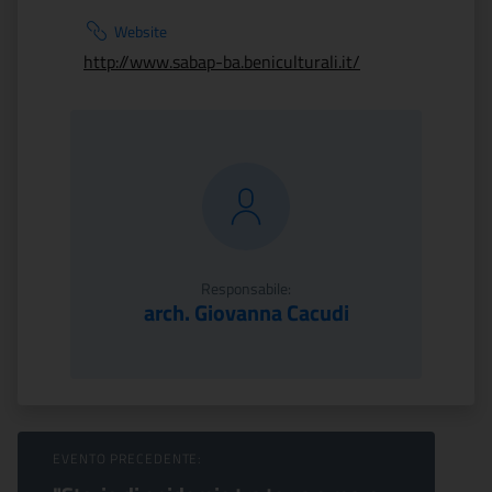
Website
http://www.sabap-ba.beniculturali.it/
Responsabile:
arch. Giovanna Cacudi
Sfoglia Eventi
EVENTO PRECEDENTE: