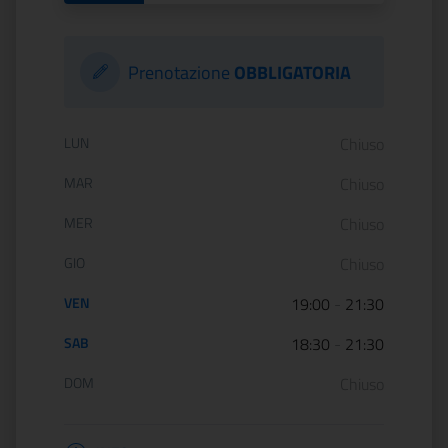
Prenotazione
OBBLIGATORIA
Orario di apertura:
LUN
Chiuso
MAR
Chiuso
MER
Chiuso
GIO
Chiuso
VEN
19:00
-
21:30
SAB
18:30
-
21:30
DOM
Chiuso
Informazioni apertura