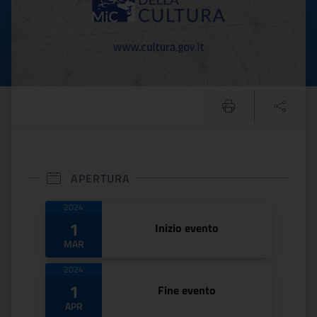
APERTURA
Date di apertura
2024
1
Inizio evento
MAR
2024
1
Fine evento
APR