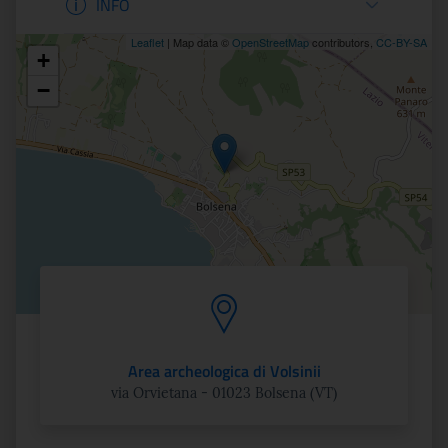
INFO
Leaflet
| Map data ©
OpenStreetMap
contributors,
CC-BY-SA
+
Posizione
−
Area archeologica di Volsinii
via Orvietana - 01023 Bolsena (VT)