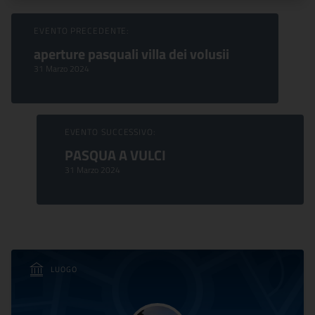
Sfoglia Eventi
EVENTO PRECEDENTE:
aperture pasquali villa dei volusii
31 Marzo 2024
EVENTO SUCCESSIVO:
PASQUA A VULCI
31 Marzo 2024
LUOGO