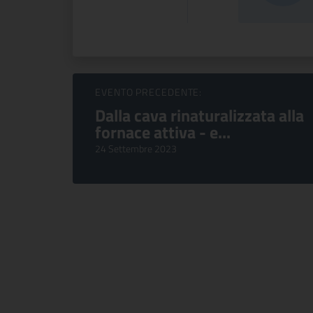
Sfoglia Eventi
EVENTO PRECEDENTE:
Dalla cava rinaturalizzata alla
fornace attiva - e...
24 Settembre 2023