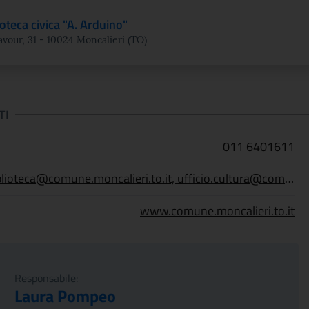
ioteca civica "A. Arduino"
avour, 31 - 10024 Moncalieri (TO)
TI
011 6401611
biblioteca@comune.moncalieri.to.it, ufficio.cultura@comune.moncalieri.to.it
www.comune.moncalieri.to.it
Responsabile:
Laura Pompeo