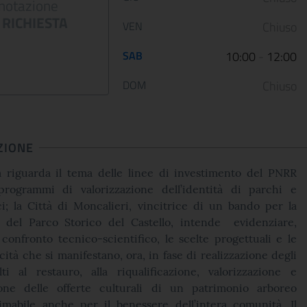
notazione
dalla guerra
Palazzo Barber..
RICHIESTA
VEN
Chiuso
12 January 2023
05 May 2022
SAB
10:00
-
12:00
Le Scuderie del Quirinale
Da venerdì 29 aprile 202
presentano ARTE LIBERATA
Gallerie Nazionali di Art
DOM
Chiuso
1937-1947. Capolavori salvati dalla
riaprono le porte delle u
guerra, una n...
sale d...
ZIONE
CONTINUA
CONT
 riguarda il tema delle linee di investimento del PNRR
programmi di valorizzazione dell’identità di parchi e
ci; la Città di Moncalieri, vincitrice di un bando per la
e del Parco Storico del Castello, intende evidenziare,
confronto tecnico-scientifico, le scelte progettuali e le
cità che si manifestano, ora, in fase di realizzazione degli
lti al restauro, alla riqualificazione, valorizzazione e
one delle offerte culturali di un patrimonio arboreo
imabile anche per il benessere dell’intera comunità. Il