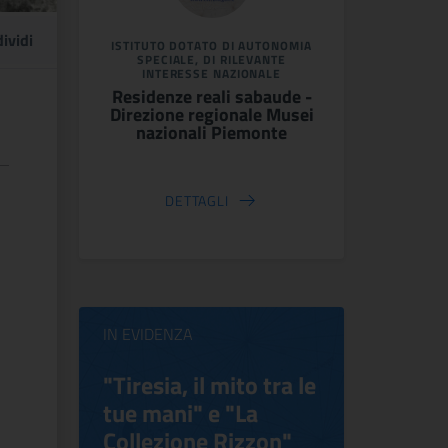
ividi
ISTITUTO DOTATO DI AUTONOMIA
SPECIALE, DI RILEVANTE
INTERESSE NAZIONALE
Residenze reali sabaude -
Direzione regionale Musei
nazionali Piemonte
DETTAGLI
IN EVIDENZA
ilippo
"Tiresia, il mito tra le
Virgini
tue mani" e "La
Blooms
Collezione Rizzon"
Inventi