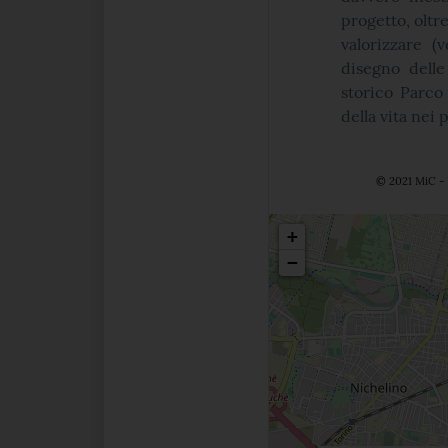
progetto, oltr
valorizzare (
disegno delle 
storico Parco 
della vita nei 
© 2021 MiC - 
Posizio
+
−