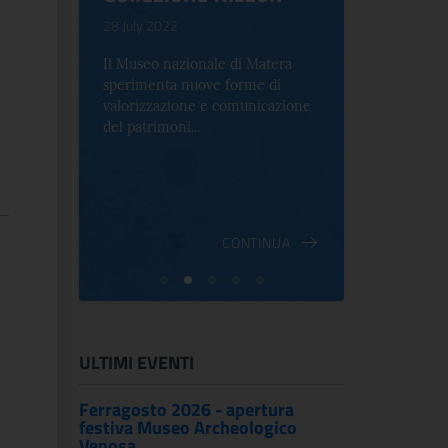
.
28 July 2022
17 October 2
Il Museo nazionale di Matera
Per la prima 
sperimenta nuove forme di
Palazzo Alt
2 le
valorizzazione e comunicazione
mostra che c
e Antica
del patrimoni...
an...
ndici
INUA
CONTINUA
ULTIMI EVENTI
Ferragosto 2026 - apertura
festiva Museo Archeologico
Venosa