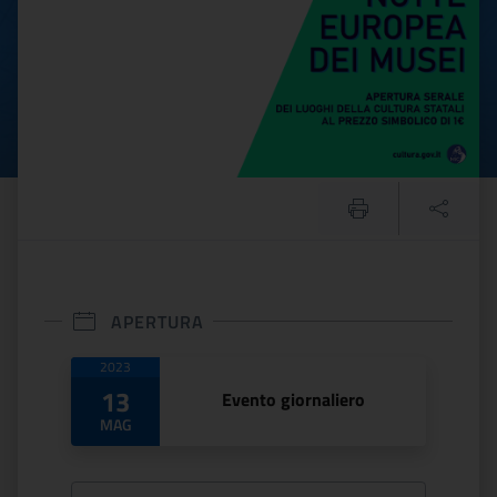
APERTURA
Date di apertura
2023
13
Evento giornaliero
MAG