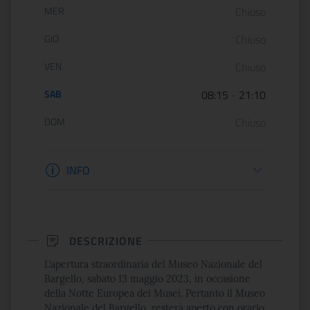
MER
Chiuso
GIO
Chiuso
VEN
Chiuso
SAB
08:15
-
21:10
DOM
Chiuso
Informazioni biglietteria
INFO
DESCRIZIONE
L’apertura straordinaria del Museo Nazionale del
Bargello,
sabato 13 maggio 2023, in occasione
della Notte Europea dei Musei.
Pertanto il Museo
Nazionale del Bargello,
resterà aperto con orario