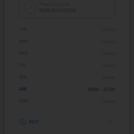
Prenotazione
NON RICHIESTA
Orario di apertura:
LUN
Chiuso
MAR
Chiuso
MER
Chiuso
GIO
Chiuso
VEN
Chiuso
SAB
19:00
-
22:00
DOM
Chiuso
Informazioni apertura
INFO