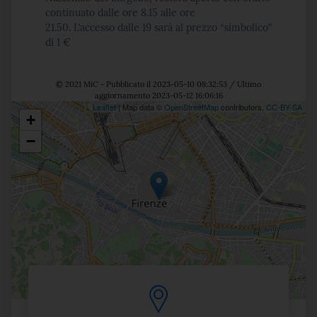
continuato dalle ore 8.15 alle ore
21.50.
L’accesso
dalle 19 sarà al prezzo “simbolico”
di 1 €
© 2021 MiC - Pubblicato il 2023-05-10 08:32:53 / Ultimo
aggiornamento 2023-05-12 16:06:16
Leaflet
| Map data ©
OpenStreetMap
contributors,
CC-BY-SA
+
Posizione
−