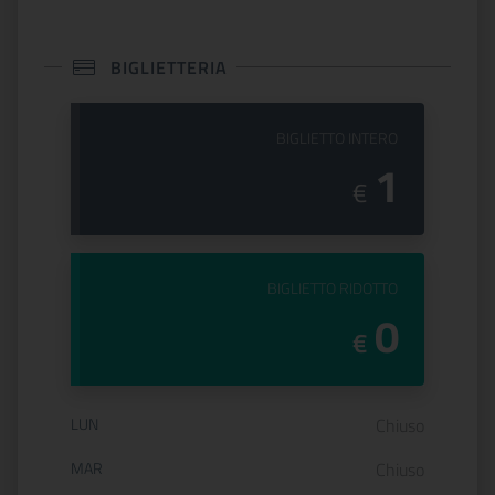
BIGLIETTERIA
PREZZO DEL
BIGLIETTO INTERO
1
€
PREZZO DEL
BIGLIETTO RIDOTTO
0
€
Orario di apertura:
LUN
Chiuso
MAR
Chiuso