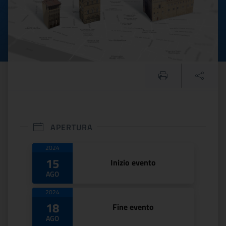
APERTURA
Date di apertura
2024
15
Inizio evento
AGO
2024
18
Fine evento
AGO