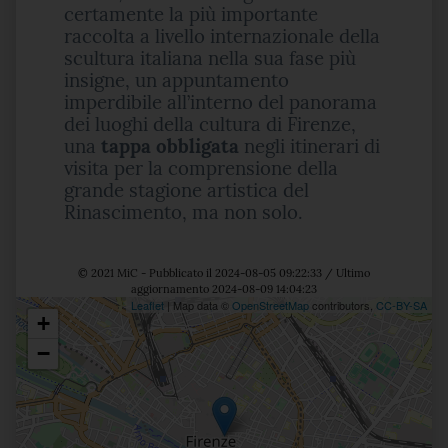
certamente la più importante
raccolta a livello internazionale della
scultura italiana nella sua fase più
insigne, un appuntamento
imperdibile all’interno del panorama
dei luoghi della cultura di Firenze,
una
tappa obbligata
negli itinerari di
visita per la comprensione della
grande stagione artistica del
Rinascimento, ma non solo.
© 2021 MiC - Pubblicato il 2024-08-05 09:22:33 / Ultimo
aggiornamento 2024-08-09 14:04:23
Leaflet
| Map data ©
OpenStreetMap
contributors,
CC-BY-SA
+
Posizione
−