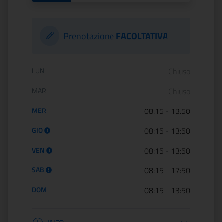
Prenotazione
FACOLTATIVA
Orario di apertura:
LUN
Chiuso
MAR
Chiuso
MER
08:15
-
13:50
GIO
08:15
-
13:50
VEN
08:15
-
13:50
SAB
08:15
-
17:50
DOM
08:15
-
13:50
Informazioni apertura