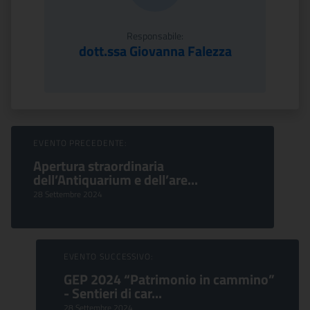
Responsabile:
dott.ssa Giovanna Falezza
Sfoglia Eventi
EVENTO PRECEDENTE:
Apertura straordinaria
dell’Antiquarium e dell’are...
28 Settembre 2024
EVENTO SUCCESSIVO:
GEP 2024 “Patrimonio in cammino”
- Sentieri di car...
28 Settembre 2024