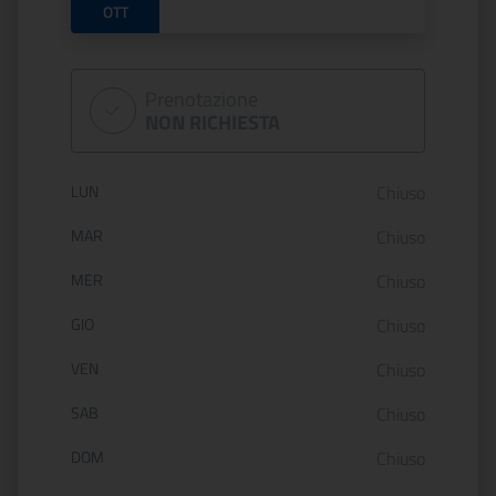
OTT
Prenotazione
NON RICHIESTA
Orario di apertura:
LUN
Chiuso
MAR
Chiuso
MER
Chiuso
GIO
Chiuso
VEN
Chiuso
SAB
Chiuso
DOM
Chiuso