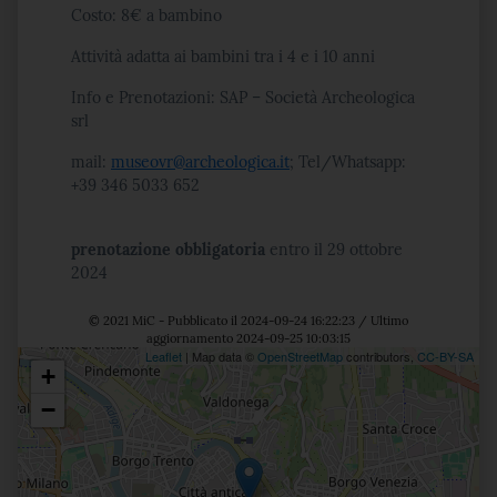
Costo: 8€ a bambino
Attività adatta ai bambini tra i 4 e i 10 anni
Info e Prenotazioni: SAP – Società Archeologica
srl
mail:
museovr@archeologica.it
; Tel/Whatsapp:
+39 346 5033 652
prenotazione obbligatoria
entro il 29 ottobre
2024
© 2021 MiC - Pubblicato il 2024-09-24 16:22:23 / Ultimo
aggiornamento 2024-09-25 10:03:15
Leaflet
| Map data ©
OpenStreetMap
contributors,
CC-BY-SA
+
Posizione
−