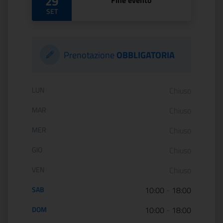
29
Fine evento
SET
Prenotazione
OBBLIGATORIA
Orario di apertura:
LUN
Chiuso
MAR
Chiuso
MER
Chiuso
GIO
Chiuso
VEN
Chiuso
SAB
10:00
-
18:00
DOM
10:00
-
18:00