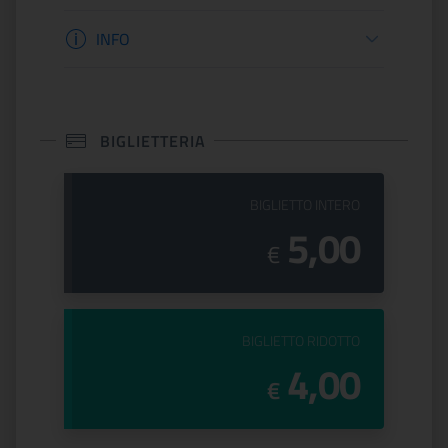
Informazioni apertura
INFO
BIGLIETTERIA
PREZZO DEL
BIGLIETTO INTERO
5,00
€
PREZZO DEL
BIGLIETTO RIDOTTO
4,00
€