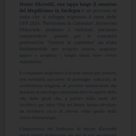
Monte d’Accoddi, una tappa lungo il cammino
del Megalitismo in Sardegna
è un percorso di
visita che si sviluppa seguendo il tema delle
GEP 2024, "Patrimonio in Cammino". Attraverso
l'itinerario proposto i visitatori potranno
comprendere quanto per le comunità
preistoriche "l'essere in cammino" sia stato
fondamentale
per scoprire risorse, acquisire
sapere e scegliere i luoghi ideali dove vivere
stabilmente.
Il complesso megalitico è la sede ideale per parlare,
con modalità narrative, di paesaggio culturale, di
architettura religiosa, di pratiche testimoniate dai
markers archeologici attestanti diversi aspetti della
vita delle genti che,
a partire dalla metà del
Neolitico per tutta l'Età del Rame, hanno sfruttato
un territorio ricco di risorse come quello della
Nurra-Flumenargia.
L'importanza del Santuario di Monte d’Accoddi
verrà quindi evidenziata sia per le sua peculiarità