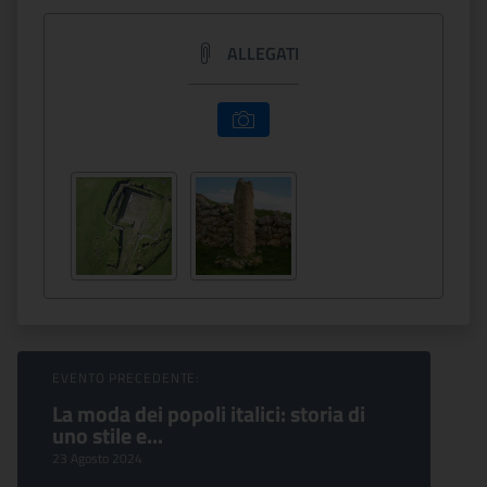
ALLEGATI
Sfoglia Eventi
EVENTO PRECEDENTE:
La moda dei popoli italici: storia di
uno stile e...
23 Agosto 2024