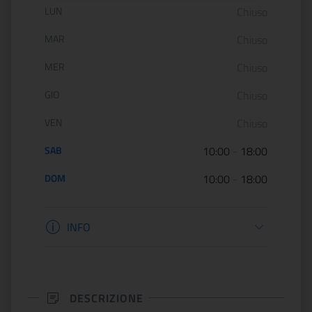
Orario di apertura:
LUN
Chiuso
MAR
Chiuso
MER
Chiuso
GIO
Chiuso
VEN
Chiuso
SAB
10:00
-
18:00
DOM
10:00
-
18:00
Informazioni biglietteria
INFO
DESCRIZIONE