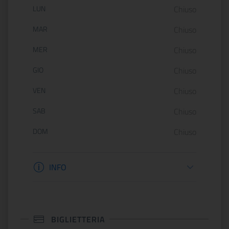
Orario di apertura:
LUN
Chiuso
MAR
Chiuso
MER
Chiuso
GIO
Chiuso
VEN
Chiuso
SAB
Chiuso
DOM
Chiuso
Informazioni apertura
INFO
BIGLIETTERIA