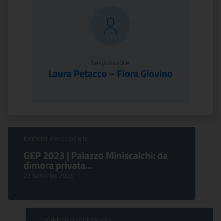
Responsabile:
Laura Petacco – Fiora Giovino
Sfoglia Eventi
EVENTO PRECEDENTE:
GEP 2023 | Palazzo Miniscalchi: da
dimora privata...
23 Settembre 2023
EVENTO SUCCESSIVO: