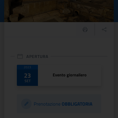
APERTURA
Date di apertura
2023
23
Evento giornaliero
SET
Prenotazione
OBBLIGATORIA