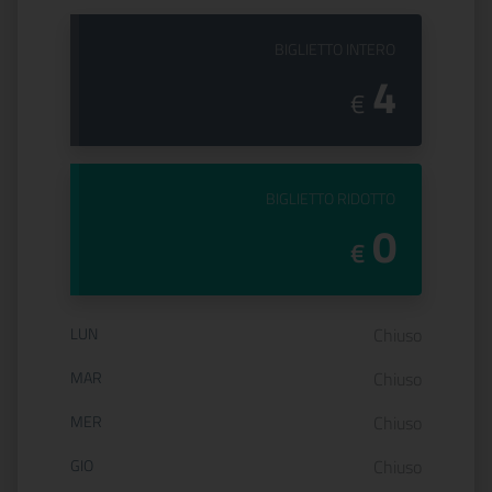
PREZZO DEL
BIGLIETTO INTERO
4
€
PREZZO DEL
BIGLIETTO RIDOTTO
0
€
Orario di apertura:
LUN
Chiuso
MAR
Chiuso
MER
Chiuso
GIO
Chiuso