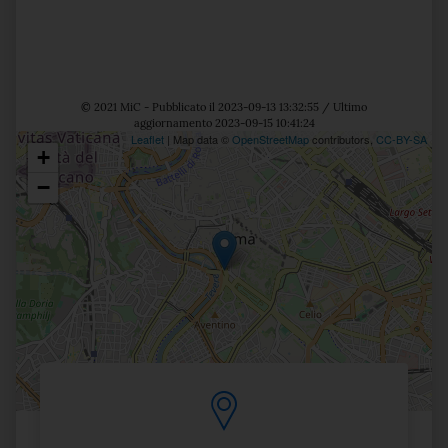
© 2021 MiC - Pubblicato il 2023-09-13 13:32:55 / Ultimo
aggiornamento 2023-09-15 10:41:24
Leaflet
| Map data ©
OpenStreetMap
contributors,
CC-BY-SA
+
Posizione
−