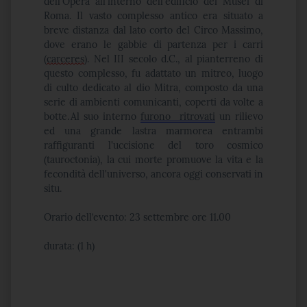
dell'Opera all'interno dell'edificio dei Musei di
Roma. Il vasto complesso antico era situato a
breve distanza dal lato corto del
Circo Massimo
,
dove erano le gabbie di partenza per i carri
(
carceres
). Nel III secolo d.C., al pianterreno di
questo complesso, fu adattato un mitreo, luogo
di culto dedicato al dio Mitra, composto da una
serie di ambienti comunicanti, coperti da volte a
botte. Al suo interno
furono ritrovati
un rilievo
ed una grande lastra marmorea entrambi
raffiguranti l'uccisione del toro cosmico
(
tauroctonia
), la cui morte promuove la vita e la
fecondità dell'universo, ancora oggi conservati in
situ.
Orario
dell’evento:
23 settembre ore
11.0
0
durata:
(1 h)